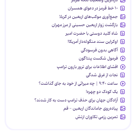
۱۰ خط قرمز در دعوای همسران
جمع‌آوری موکب‌های اربعین در کربلا
بازگشت زوار اربعین حسینی از مرز مهران
شاه کلید دوستی با حضرت امیر
اوکراین سند منگوله‌دار آمریکا!
آگاهی بدون فرسودگی
فرمول شکست پنتاگون
افشای اطلاعات برای ترور بارون ترامپ
نجات از غرق شدگی
ساعت ۹:۴۰ | چه میراثی از خود به جای گذاشت؟
یک کودک دو چهره!
آزادگان جهان برای حذف ترامپ دست به کار شدند؟
پیاده‌روی جاماندگان اربعین - قم
تمرین رزمی تکاوران ارتش