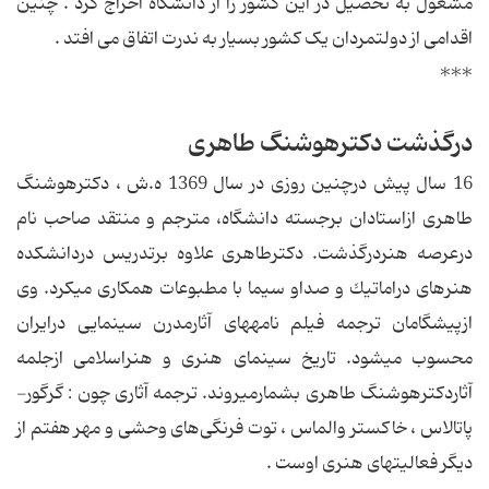
مشغول به تحصیل در این کشور را از دانشگاه اخراج کرد . چنین
اقدامی از دولتمردان یک کشور بسیار به ندرت اتفاق می افتد .
***
درگذشت دكترهوشنگ طاهری
16 سال پیش درچنین روزی در سال 1369 ه.ش ، دكترهوشنگ
طاهری ازاستادان برجسته دانشگاه، مترجم و منتقد صاحب نام
درعرصه هنردرگذشت. دكترطاهری علاوه برتدریس دردانشكده
هنرهای دراماتیك و صداو سیما با مطبوعات همكاری می‎كرد. وی
ازپیشگامان ترجمه فیلم نامه‎های آثارمدرن سینمایی درایران
محسوب می‎شود. تاریخ سینمای هنری و هنراسلامی ازجلمه
آثاردكترهوشنگ طاهری بشمارمی‎روند. ترجمه آثاری چون : گرگور-
پاتالاس ، خاکستر والماس ، توت فرنگی‌های وحشی و مهر هفتم از
دیگر فعالیتهای هنری اوست .