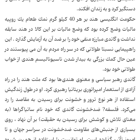
دستگیر كرد و به زندان افكند.
حكومت انگلیسی هند بر هر 40 كیلو گرم نمك طعام یك روپیه
مالیات وضع كرده بود كه وضع مالیات بر این كالا در هند سابقه
نداشت و گاندی مبارزه منفی خود را بر ضد آن به آزمایش گذارد . این
راهپیمایی نسبتا طولانی كه در سر راه مردم به آن می پیوستند در
عین حال كمك بزرگی به بیدار شدن ناسیونالیسم هندی از خواب
طولانی خود بود.
گاندی رهبر سیاسی و معنوی هندی‌ها بود که ملت هند را در راه
آزادی از استعمار امپراتوری بریتانیا رهبری کرد. او در طول زندگیش
استفاده از هر نوع ترور و خشونت برای رسیدن به مقاصد را رد
می‌کرد. فلسفه? ضدخشونت گاندی که خود نام ساتیاگراها (به
معنای تلاش و کوشش برای رسیدن به حقیقت) بر آن نهاد ، روی
بسیاری از جنبش‌های مقاومت ضدخشونت در سراسر جهان و تا
امروز تأثیر گذارده است. او توانست با استفاده از همین شیوه