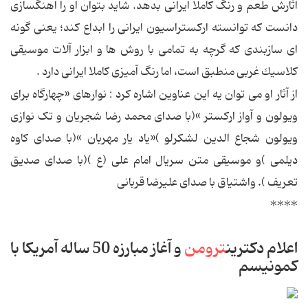
آثارش طعم و رنگ كاملاُ ایرانی بدهد. شاید بتوان او را آهنگسازی
دانست كه توانسته اركستراسیون ایرانی را ابداع كند؛ یعنی گونه
ای سازبندی كه گرچه به تمامی با روش ها و ابزار آلات موسیقی
كلاسیك غربی منطبق است، اما رنگ آمیزی کاملا ایرانی دارد .
از آثار او می توان یه این عناوین اشاره کرد : نوارهای «چهارگاه برای
ویولون و آواز ارکستر »(با صدای محمد رضا شجریان و تک نوازی
ویولون شجاع الدین لشکرلو )«یاد یار مهربان »(با صدای کاوه
دیلمی )و موسیقی متن سریال امام علی (ع )(با صدای صدیق
تعریف ). واشتیاق با صدای علیرضا قربانی
****
اعلام دكترین
ترومن
و آغاز مبارزه 50 ساله آمریكا با
كمونیسم