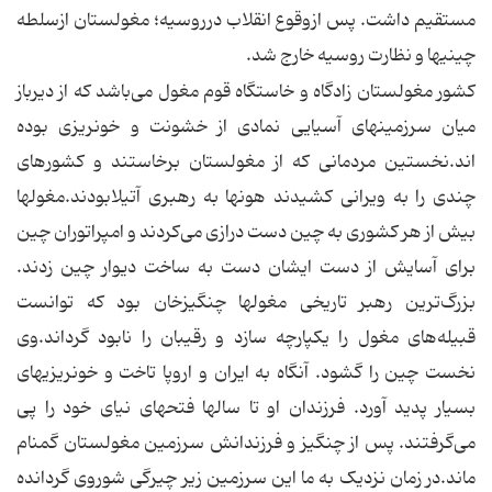
مستقیم داشت. پس ازوقوع انقلاب درروسیه؛ مغولستان ازسلطه
چینی‎ها و نظارت روسیه خارج شد.
کشور مغولستان زادگاه و خاستگاه قوم مغول می‌‌باشد که از دیرباز
میان سرزمینهای آسیایی نمادی از خشونت و خونریزی بوده
اند.نخستین مردمانی که از مغولستان برخاستند و کشورهای
چندی را به ویرانی کشیدند هونها به رهبری آتیلابودند.مغولها
بیش از هر کشوری به چین دست درازی می‌‌کردند و امپراتوران چین
برای آسایش از دست ایشان دست به ساخت دیوار چین زدند.
بزرگ‌ترین رهبر تاریخی مغولها چنگیزخان بود که توانست
قبیله‌های مغول را یکپارچه سازد و رقیبان را نابود گرداند.وی
نخست چین را گشود. آنگاه به ایران و اروپا تاخت و خونریزیهای
بسیار پدید آورد. فرزندان او تا سالها فتحهای نیای خود را پی
می‌‌گرفتند. پس از چنگیز و فرزندانش سرزمین مغولستان گمنام
ماند.در زمان نزدیک به ما این سرزمین زیر چیرگی شوروی گردانده