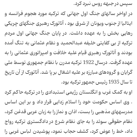
سپس در جبهه روس نبرد کرد.
در اواخر سالهای جنگ اول جهانی که ترکیه مورد هجوم فرانسه و
ایتالیا از جنوب ویونان از شرق بود ، آتاتورک رهبری جنگهای چریکی
رهایی بخش را به عهده داشت. در پایان جنگ جهانی اول مردم
ترکیه از بی کفایتی خلیفه عبدالحمید و نظام عثمانی به تنگ آمده
بودند و آتاتورک رهبری قیام علیه خلافت و امپراتوری عثمانی را به
عهده گرفت. درسال 1922 ترکیه مدرن با نظام جمهوری توسط ملی
گرایان و گروه‌های مبارزه بر علیه اشغال بر پا شد. آتاتورک از آن تاریخ
تا سال 1935 رئیس جمهور ترکیه بود.
او به کمک غرب و انگلستان رژیمی استبدادی را در ترکیه حاکم کرد
. وی اساس حکومت خود را اسلام زدایی قرار داد و بر این اساس
مدرسه‏هاى مذهبى را بست، اذان و نماز را به زبان عربى قدغن کرد،
نظام حقوقى سوئد را به جاى نظام شرع در دادگسترى ترکیه رواج
داد، خط را عوض کرد، کشف حجاب نمود، پوشیدن لباس غربى را