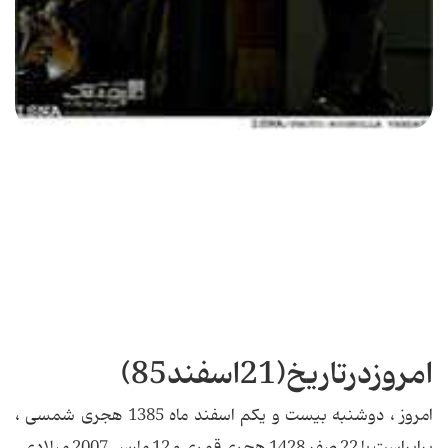
امروزدرتاریخ(21اسفند85)
امروز ، دوشنبه بیست و یکم اسفند ماه 1385 هجری شمسی ،
برابراست با 22 صفر 1428 هجری قمری و 12 مارس 2007 میلادی .