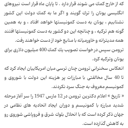
كه از خارج كمك می شوند قرار دارد . تا پایان ماه قرار است نیروهای
انگلیسی یونان را ترك گویند و اگر ما به كمك دولت این كشور
نشتابیم ، یونان به دست كمونیستها خواهد افتاد ، و به همین
گونه هم تركیه ، و چنانچه این دو كشور به دست كمونیستها افتند
همه مدیترانه و خاورمیانه با منابع خود از دست خواهند رفت.
ترومن سپس در خواست تصویب یك كمك 400 میلیون دلاری برای
یونان وتركیه كرد.
انعكاس سخنرانی ترومن چنان ترسی میان امریكاییان ایجاد كرد كه
تا 40 سال مخالفتی با مبارزات پر هزینه این دولت با شوروی و
كمونیسم معروف به جنگ سرد نكردند.
« تاریخ » اعلام دكترین ترومن در 12 مارس 1947 را سر آغاز مرحله
شدید مبارزه با كمونیسم و دوران ایجاد اتحادیه های نظامی در
جهان ذكر كرده است كه با انحلال بلوك شرق و فروپاشی شوروی رو
به كاهش گذارده است.