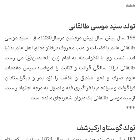
***
تولد سیّد موسی طالقانی
198 سال پیش سال پیش درچنین درسال1230ه.ق ، سیّد موسی
طالقانی عالم با فضیلت و ادیب معروف درخانواده ای اهل علم بدنیا
آمد. نسَب وی با 30واسطه به امام زین العابدین(ع) می رسد.
طالقانی در10 سالگی قرائت و كتابت را آموخت؛ سپس مقدمات
علوم صرف و نحو، منطق و بلاغت را نزد پدر و دیگراستادان
فراگرفت و سرانجام با فراگیری فقه و اصول به درجه اجتهاد رسید.
ازسید موسی طالقانی یك دیوان شعربجای مانده است.
***
تولد گوستاو ارکیرشف
183 سال پیش در چنین روزی در سال 1824 میلادی ، گوستاو