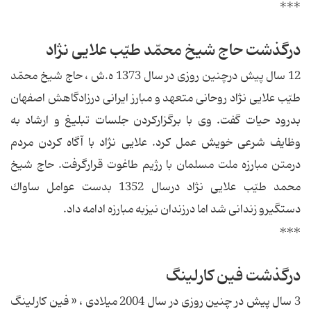
***
درگذشت حاج شیخ محمّد طیّب علایی نژاد
12 سال پیش درچنین روزی در سال 1373 ه.ش ، حاج شیخ محمّد
طیّب علایی نژاد روحانی متعهد و مبارز ایرانی درزادگاهش اصفهان
بدرود حیات گفت. وی با برگزاركردن جلسات تبلیغ و ارشاد به
وظایف شرعی خویش عمل كرد. علایی نژاد با آگاه كردن مردم
درمتن مبارزه ملت مسلمان با رژیم طاغوت قرارگرفت. حاج شیخ
محمد طیّب علایی نژاد درسال 1352 بدست عوامل ساواك
دستگیرو زندانی شد اما درزندان نیزبه مبارزه ادامه داد.
***
درگذشت فین كارلینگ
3 سال پیش در چنین روزی در سال 2004 میلادی ، « فین كارلینگ