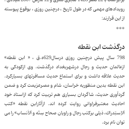
رویدادهای مهمی که در طول تاریخ ، درچنین روزی ، بوقوع پیوسته
از این قرارند:
***
درگذشت ابن نقطه
798 سال پیش درچنین روزی درسال629ه.ق ، « ابن نقطه»
ازعالمان حدیث و رجال درشهربغداد درگذشت. وی ازكودكی به
حدیث علاقه داشت و برای استماع حدیث مسافرتهای بسیاركرد.
ابن نقطه بدین منظوربه خراسان، شام و مصرعزیمت كرد و ضمن
گردآوری حدیث، شاگردان بسیاری هم تربیت كرد كه ازاستاد خود
احادیث معتبرفراوانی روایت كرده اند. ازآثارابن نقطه «كتب
اَلاِستِدراك، ذیلی بركتب رجال و راویان صحاح سِتّه و اَلاَنساب» را می
توان نام برد.