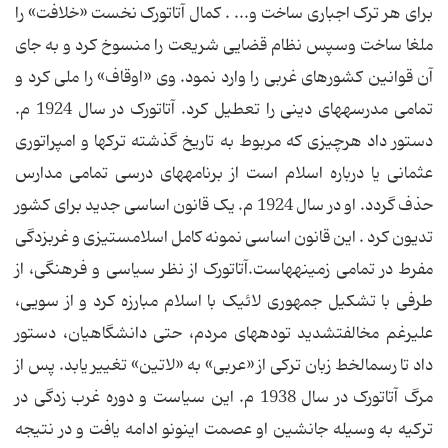
براى هر ترک اجبارى ساخت و... . کمال آتاتورک نخست «خلافت‏» را
ملغا ساخت وسپس نظام قضایى شریعت را منسوخ کرد و به جاى
آن قوانین کشورهاى غربى را وارد نمود. وی «اوقاف‏» را ملى کرد و
تمامى مدرسه‏هاى دینى را تعطیل کرد. آتاتورک در سال 1924 م.
دستور داد هرچیزى که مربوط به تاریخ گذشته ترک‏ها و امپراتورى
عثمانى یا درباره اسلام است از برنامه‏هاى درسى تمامى مدارس
حذف گردد. او در سال 1924 م. یک قانون اساسى جدید براى کشور
تدیون کرد . این قانون اساسى نمونه کامل اسلام‏ستیزى و غرب‏زدگى
مفرط در تمامى زمینه‏هاست.آتاتورک از نظر سیاسى و فرهنگى، از
طرفى با تشکیل جمهورى لائیک با اسلام مبارزه کرد و از سویى،
على‏رغم مخالفت‏شدید توده‏هاى مردم، حتى دانشگاهیان، دستور
داد تا رسم‏الخط زبان ترکى از «عربى‏» به «لاتین‏» تغییر یابد. پس از
مرگ آتاتورک در سال 1938 م. این سیاست و دوره غرب ‏زدگى در
ترکیه به وسیله جانشین او عصمت اینونو ادامه یافت و در نتیجه