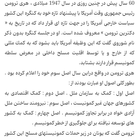
60 سال پیش در چنین روزی در سال 1947 میلادی ، هری ترومن
رئیس جمهوری وقت آمریكا با پیشنهاد تازه خود به كنگره این كشور
سیاست خارجی آمریكا را در جهت تازه ای قرار داد كه در تاریخ به «
دكترین ترومن » معروف شده است. او در جلسه كنگره بدون ذكر
نام شوروی گفت كه این وظیفه آمریكا باید بشود كه به كمك مللی
كه از خارج و یا توسط اقلیت مسلح داخلی در معرض سلطه
كمونیسم قرار دارند بشتابد.
هری ترومن در واقع دراین سال اصل سوم خود را اعلام کرده بود .
بطور کلی اصول او عبارت بودند از :
اصل اول : کمک به سازمان ملل . اصل دوم : کمک اقتصادی به
کشورهای جهان غیر کمونیست ، اصل سوم : نیرومند ساختن ملل
آزادی خواه در برابر تجاوز کمونیسم . اصل چهارم : کمک به کشور
های توسعه نیافته بر ای جلوگیری از خطر کمونیسم .
ترومن گفت كه یونان در زیر حملات كمونیستهای مسلح این كشور