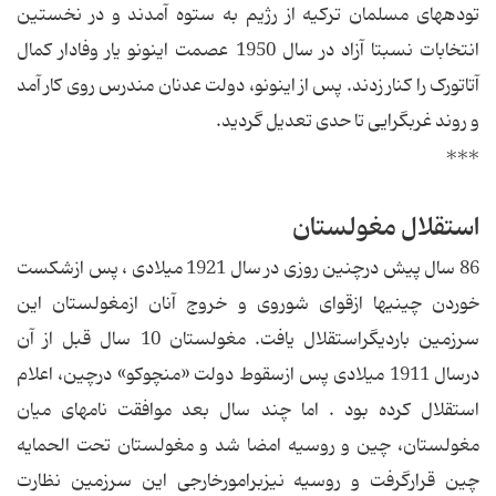
توده‏هاى مسلمان ترکیه از رژیم به ستوه آمدند و در نخستین
انتخابات نسبتا آزاد در سال 1950 عصمت اینونو یار وفادار کمال
آتاتورک را کنار زدند. پس از اینونو، دولت عدنان مندرس روى کار آمد
و روند غربگرایى تا حدى تعدیل گردید.
***
استقلال مغولستان
86 سال پیش درچنین روزی در سال 1921 میلادی ، پس ازشكست
خوردن چینی‎ها ازقوای شوروی و خروج آنان ازمغولستان این
سرزمین باردیگراستقلال یافت. مغولستان 10 سال قبل از آن
درسال 1911 میلادی پس ازسقوط دولت «منچوكو» درچین، اعلام
استقلال كرده بود . اما چند سال بعد موافقت نامه‎ای میان
مغولستان، چین و روسیه امضا شد و مغولستان تحت الحمایه
چین قرارگرفت و روسیه نیزبرامورخارجی این سرزمین نظارت