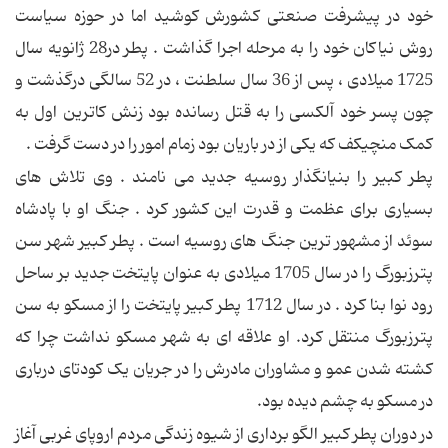
خود در پیشرفت صنعتی کشورش کوشید اما در حوزه سیاست
روش نیاکان خود را به مرحله اجرا گذاشت . پطر در28 ژانویه سال
1725 میلادی ، پس از 36 سال سلطنت ، در 52 سالگی درگذشت و
چون پسر خود آلکسی را به قتل رسانده بود زنش کاترین اول به
کمک منچیکف که یکی از در باریان بود زمام امور را در دست گرفت .
پطر کبیر را بنیانگذار روسیه جدید می نامند . وی تلاش های
بسیاری برای عظمت و قدرت این کشور کرد . جنگ او با پادشاه
سوئد از مشهور ترین جنگ های روسیه است . پطر کبیر شهر سن
‎پترزبورگ را در سال 1705 میلادی به عنوان پایتخت جدید بر ساحل
رود نوا بنا کرد . در سال 1712 پطر کبیر پایتخت را از مسکو به سن
‎پترزبورگ منتقل کرد. او علاقه ای به شهر مسکو نداشت چرا که
کشته شدن عمو و مشاوران مادرش را در جریان یک کودتای درباری
در مسکو به چشم دیده بود.
در دوران پطر کبیر الگو برداری از شیوه زندگی مردم اروپای غربی آغاز