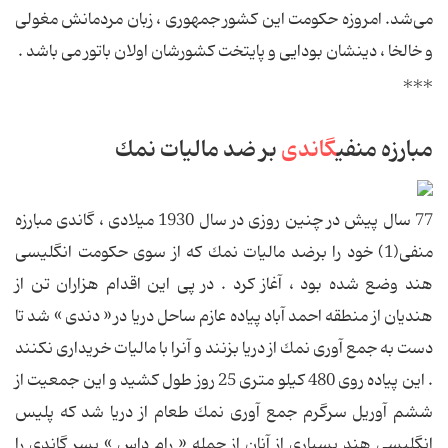
می‌‌شد. امروزه حکومت این کشور جمهوری ، زبان مردمانش مغولی
و خالخا ، دینشان بودایی و پایتخت کشورشان اولان باتور می باشد .
***
مبارزه منفی
گاندی
بر ضد مالیات نمك
77 سال پیش در چنین روزی در سال 1930 میلادی ، گاندی مبارزه
منفی(1) خود را برضد مالیات نمك كه از سوی حكومت انگلیسی
هند وضع شده بود ، آغاز كرد . در پی این اقدام هزاران تن از
هندیان از منطقه احمد آباد پیاده عازم ساحل دریا در « دندی » شد تا
دست به جمع آوری نمك از دریا بزنند و آنرا با مالیات خریداری نكنند
. این پیاده روی 480 كیلو متری 25 روز طول كشید و این جمعیت از
ششم آوریل سرگرم جمع آوری نمك طعام از دریا شد كه پلیس
انگلیسی هند بسیاری از آنان از جمله « رام داس » پسر گاندی را