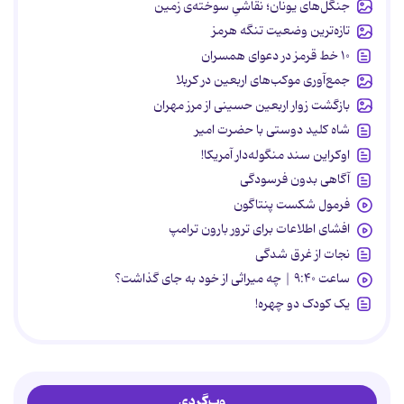
جنگل‌های یونان؛ نقاشیِ سوخته‌ی زمین
تازه‌ترین وضعیت تنگه هرمز
۱۰ خط قرمز در دعوای همسران
جمع‌آوری موکب‌های اربعین در کربلا
بازگشت زوار اربعین حسینی از مرز مهران
شاه کلید دوستی با حضرت امیر
اوکراین سند منگوله‌دار آمریکا!
آگاهی بدون فرسودگی
فرمول شکست پنتاگون
افشای اطلاعات برای ترور بارون ترامپ
نجات از غرق شدگی
ساعت ۹:۴۰ | چه میراثی از خود به جای گذاشت؟
یک کودک دو چهره!
وب‌گردی