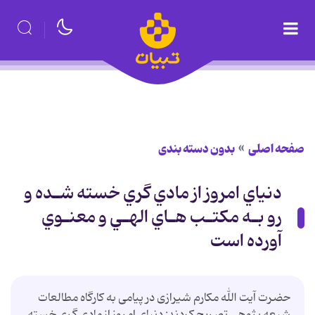
صفحه اصلی
بدون دسته بندی
دنياي امروز از مادي گري خسته شـده و
رو بـه مكتـب هـاي الهـي و معنـوي
آورده است
حضرت آیت الله مکارم شیرازی در پیامی به کارگاه مطالعات
شیعه پژوهی تصریح کردند: دنياي امروز از مادي گري خسته