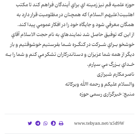
حوزه علميه قم نيز زمينه اي براي آيندگان فراهم كند تا مكتب
اهلبيت(عليهم السلام) كه همچنان در مظلوميت قرار دارد به
همگان معرفي شود و جايگاه خود را در افكار عمومي پيدا كند.
از اين كه توفيق حاصل شد نمايندهاي به نام حجت الاسلام آقاي
خوشخو بـراي شـركت در كنگـره شـما بفرستيم خوشوقتيم و بار
ديگر از همه شما عزيزان و دستاندركاران تشكر مي كنم و شما را بـه
خـداي بـزرگ مي سپارم.
ناصر مکارم شیرازی
والسلام عليكم و رحمه االله وبركاته
منبع: خبرگزاری رسمی حوزه