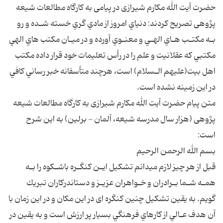
حضرت آیت الله مکارم شیرازی در پیامی به کارگاه مطالعات شیعه
پژوهی تصریح کردند: دنياي امروز از مادي گري خسته شـده و رو
بـه مكتـب هـاي الهـي و معنـوي آورده و در ميـان مكتب هاي الهي
مكتبي كه عقلانيت و علم را در رأس تعليمات خود قرار داده مكتب
اهل بيت(عليهم الـسلام) است، هرچند متأسفانه خبر رساني كافي
در اين زمينه نشده است.
متن پیام حضرت آیت الله مکارم شیرازی به کارگاه مطالعات شیعه
پژوهی (هزار سال مدرسه شیعه، آلمان - برلین) به این شرح
است:
بسم الله الرحمن الرحيم
قبل از هر چيز لازم ميدانم تشكيل ايـن كنگـره باشـكوه را بـه
همـه شـما بـرادران و خـواهران عزيـز و دستاندركاران تبريك
گويم. به يقين تشكيل چنين كنگره ای در اين مكان و در اين زمان با
آن هدف عـالي از كارهاي فرهنگي بسيار پر ارزش است و به يقين در