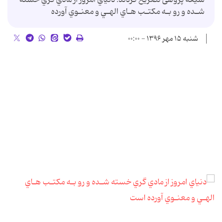
شـده و رو بـه مكتـب هـاي الهـي و معنـوي آورده
شنبه ۱۵ مهر ۱۳۹۶ - ۰۰:۰۰