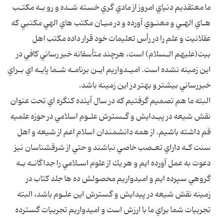
ما معتقديم دنياي امروز از مادي گري خسته شـده و رو بـه مكتـب
هـاي الهـي و معنـوي آورده و در ميـان مكتب هاي الهي مكتبي كه
عقلانيت و علم را در رأس تعليمات خود قرار داده مكتب اهل
بيت(عليهم الـسلام) است، هرچند متأسفانه خبر رساني كافي در
اين زمينه نشده است. اميـدواريم ايـن برنامـه شـما پايـه اي بـراي
خبررساني بيشتر و بهتر در اين زمينه باشد.
البته ما هم تصميم گرفتيم كه در سال آينده كنگره اي تحت عنوان
نقش شيعه در پيـدايش و گـسترش علـوم اسلامي در حوزه علميه
قم داشته باشيم. از همه دانشمندان اسلام اعم از شيعه و اهل
سنت كـه داراي تعـصب خاصي نباشند و حتي از شرقشناسان نيز
دعوت به عمل آورده ايم و هر يك از علوم اسـلامي را جداگانـه بـه
گروهي سپرده ايم و اميدواريم محصولش ده ها جلد كتاب در
زمينه نقش شيعه در پيدايش و گسترش اين علـوم باشد، البته
تجربيات شما براي ما با ارزش است و اميدواريم تجربيات گسترده