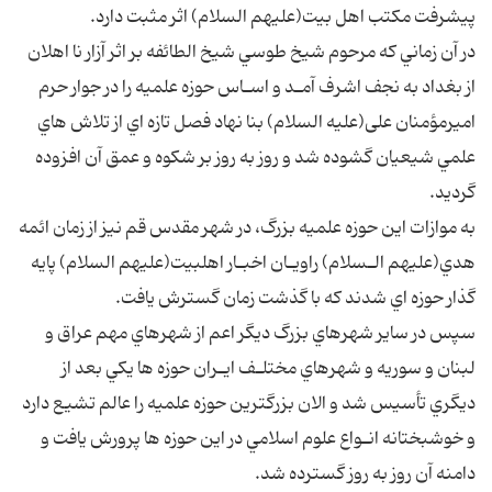
پيشرفت مكتب اهل بيت(عليهم السلام) اثر مثبت دارد.
در آن زماني كه مرحوم شيخ طوسي شيخ الطائفه بر اثر آزار نا اهلان
از بغداد به نجف اشرف آمـد و اسـاس حوزه علميه را در جوار حرم
اميرمؤمنان علی(علیه السلام) بنا نهاد فصل تازه اي از تلاش هاي
علمي شيعيان گشوده شد و روز به روز بر شكوه و عمق آن افزوده
گرديد.
به موازات اين حوزه علميه بزرگ، در شهر مقدس قم نيز از زمان ائمه
هدي(عليهم الـسلام) راويـان اخبـار اهلبيت(عليهم السلام) پايه
گذار حوزه اي شدند كه با گذشت زمان گسترش يافت.
سپس در ساير شهرهاي بزرگ ديگر اعم از شهرهاي مهم عراق و
لبنان و سوريه و شهرهاي مختلـف ايـران حوزه ها يكي بعد از
ديگري تأسيس شد و الان بزرگترين حوزه علميه را عالم تشيع دارد
و خوشبختانه انـواع علوم اسلامي در اين حوزه ها پرورش يافت و
دامنه آن روز به روز گسترده شد.