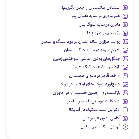
استقلال سالمندان را جدی بگیریم!
هنر مادری در سایه‌ فقدان پدر
مادری در سایه سوگ پدر
راز صمیمیت زوج‌ها
روایت هزاران ساله انسان بر بوم سنگ و آسمان
اهرام مِروئه در سایه جنگ سودان
جنگل‌های یونان؛ نقاشیِ سوخته‌ی زمین
تازه‌ترین وضعیت تنگه هرمز
۱۰ خط قرمز در دعوای همسران
جمع‌آوری موکب‌های اربعین در کربلا
بازگشت زوار اربعین حسینی از مرز مهران
شاه کلید دوستی با حضرت امیر
اوکراین سند منگوله‌دار آمریکا!
آگاهی بدون فرسودگی
فرمول شکست پنتاگون