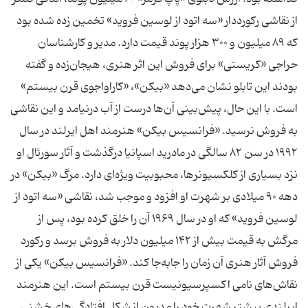
از نقاشی رکورددار «سه اتود از لوسین فروید» تخمین زده شده بود
که ۸۹ میلیون و ۳۰۰ هزار پوند قیمت دارد. مدیر و کارشناسان
حراجی «کریستی» برای فروش این اثر هنری، هیجان‌زده و گفته
بودند این تابلو نشان می‌دهد «بیکن»، «کاراواجوی قرن بیستم»
است. با این حال، پیش‌بینی آن‌ها درست از آب درنیامد و این نقاشی
به فروش نرسید. «فرانسیس بیکن» هنرمند اهل ایرلند در سال
۱۹۹۲ در سن ۸۲ سالگی در مادرید اسپانیا درگذشت و آثار سورئال او
نزد بسیاری از کلکسیونرها، محبوبیت ویژه‌ای دارد. مرگ «بیکن» در
دهه ۹۰ میلادی بر شهرت او افزود و موجب شد، نقاشی «سه اتود از
لوسین فروید» که او در سال ۱۹۶۹ آن را خلق کرده بود، پس از
مرگش به قیمت بیش از ۱۴۲ میلیون دلار به فروش برسد و رکورد
فروش آثار هنری آن زمان را جابه‌جا کند. «فرانسیس بیکن» یکی از
نقاش‌های نامی اکسپرسیونیست قرن بیستم است. این هنرمند
ایرلندی بیشتر شهرت خود را مدیون از شکل‌ افتادگی‌های خشنی