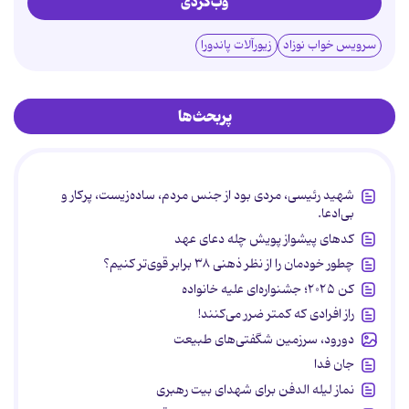
وب‌گردی
سرویس خواب نوزاد
زیورآلات پاندورا
پربحث‌ها
شهید رئیسی، مردی بود از جنس مردم، ساده‌زیست، پرکار و
بی‌ادعا.
کدهای پیشواز پویش چله دعای عهد
چطور خودمان را از نظر ذهنی ۳۸ برابر قوی‌تر کنیم؟
کن ۲۰۲۵؛ جشنواره‌ای علیه خانواده
راز افرادی که کمتر ضرر می‌کنند!
دورود، سرزمین شگفتی‌های طبیعت
جان فدا
نماز لیله الدفن برای شهدای بیت رهبری