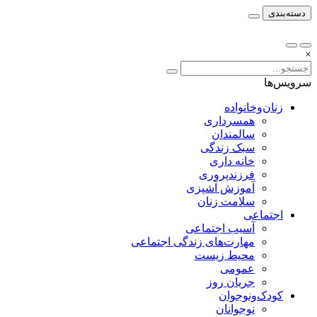
دسته‌بندی
×
سرویس‌ها
زنان‌وخانواده
همسرداری
سالمندان
سبک زندگی
خانه داری
فرزندپروری
آموزش آشپزی
سلامت زنان
اجتماعی
آسیب اجتماعی
مهارت‌های زندگی اجتماعی
محیط زیست
عمومی
جریان روز
کودک‌ونوجوان
نوجوانان