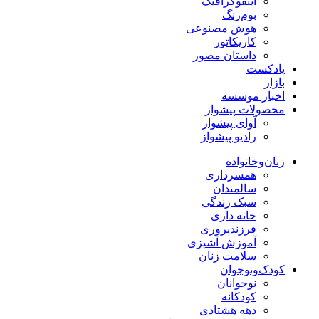
اینفوگرافیک
بوم‌رنگ
هوش مصنوعی
کاریکاتور
داستان مصور
پادکست
بازار
اخبار موسسه
محصولات پیشواز
آوای پیشواز
رادیو پیشواز
زنان‌وخانواده
همسرداری
سالمندان
سبک زندگی
خانه داری
فرزندپروری
آموزش آشپزی
سلامت زنان
کودک‌ونوجوان
نوجوانان
کودکانه
دهه هشتادی