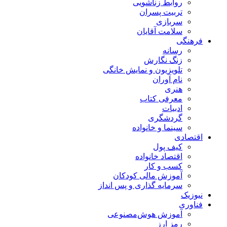
روابط زناشویی
تربیت پسران
سربازی
سلامت آقایان
فرهنگی
رسانه
زنگ نگارش
تلویزیون و نمایش خانگی
نام آوران
هنری
معرفی کتاب
ادبیات
گردشگری
سینما و خانواده
اقتصادی
کیف پول
اقتصاد خانواده
کسب و کار
آموزش مالی کودکان
سرمایه گذاری و پس انداز
نیوزیک
فناوری
آموزش هوش‌مصنوعی
رمز ارز