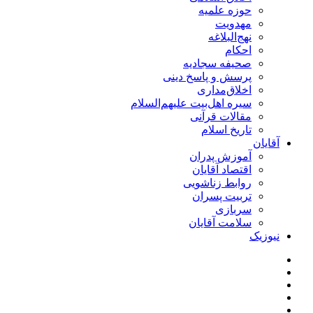
حوزه علمیه
مهدویت
نهج‌البلاغه
احکام
صحیفه سجادیه
پرسش و پاسخ دینی
اخلاق‌مداری
سیره اهل‌بیت علیهم‌السلام
مقالات قرآنی
تاریخ اسلام
آقایان
آموزش پدران
اقتصاد آقایان
روابط زناشویی
تربیت پسران
سربازی
سلامت آقایان
نیوزیک