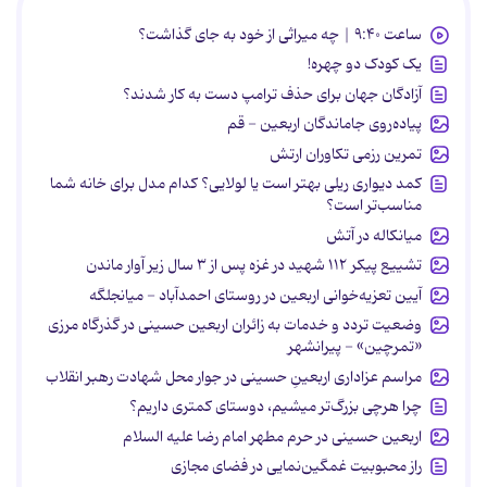
ساعت ۹:۴۰ | چه میراثی از خود به جای گذاشت؟
یک کودک دو چهره!
آزادگان جهان برای حذف ترامپ دست به کار شدند؟
پیاده‌روی جاماندگان اربعین - قم
تمرین رزمی تکاوران ارتش
کمد دیواری ریلی بهتر است یا لولایی؟ کدام مدل برای خانه شما
مناسب‌تر است؟
میانکاله در آتش
تشییع پیکر ۱۱۲ شهید در غزه پس از ۳ سال زیر آوار ماندن
آیین تعزیه‌خوانی اربعین در روستای احمدآباد - میانجلگه
وضعیت تردد و خدمات به زائران اربعین حسینی در گذرگاه مرزی
«تمرچین» - پیرانشهر
مراسم عزاداری اربعینِ حسینی در جوار محل شهادت رهبر انقلاب
چرا هرچی بزرگ‌تر میشیم، دوستای کمتری داریم؟
اربعین حسینی در حرم مطهر امام رضا علیه السلام
راز محبوبیت غمگین‌نمایی در فضای مجازی