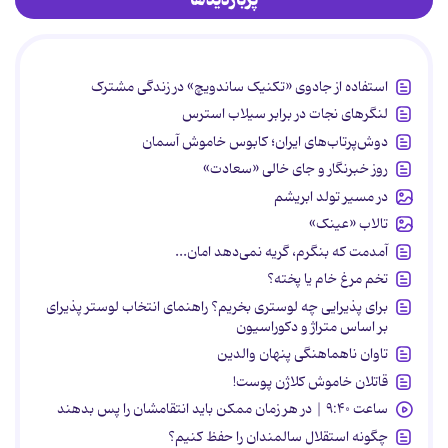
استفاده از جادوی «تکنیک ساندویچ» در زندگی مشترک
لنگرهای نجات در برابر سیلاب استرس
دوش‌پرتاب‌های ایران؛ کابوس خاموش آسمان
روز خبرنگار و جای خالی «سعادت»
در مسیر تولد ابریشم
تالاب «عینک»
آمدمت که بنگرم، گریه نمی‌دهد امان...
تخم مرغ خام یا پخته؟
برای پذیرایی چه لوستری بخریم؟ راهنمای انتخاب لوستر پذیرای
بر اساس متراژ و دکوراسیون
تاوان ناهماهنگی پنهان والدین
قاتلان خاموش کلاژن پوست!
ساعت ۹:۴۰ | در هر زمان ممکن باید انتقامشان را پس بدهند
چگونه استقلال سالمندان را حفظ کنیم؟