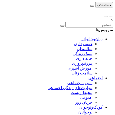
دسته‌بندی
×
سرویس‌ها
زنان‌وخانواده
همسرداری
سالمندان
سبک زندگی
خانه داری
فرزندپروری
آموزش آشپزی
سلامت زنان
اجتماعی
آسیب اجتماعی
مهارت‌های زندگی اجتماعی
محیط زیست
عمومی
جریان روز
کودک‌ونوجوان
نوجوانان