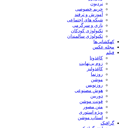
نردبون
حریم خصوصی
آموزش و ترفند
شبکه های اجتماعی
بازی و سرگرمی
تکنولوژی کودکان
تکنولوژی سالمندان
کهکشانی‌ها
مجله عکس
فیلم
کاغذوتا
زوم بی‌نهایت
کاغذولنز
روزنما
موشن
روزنویس
هوش مصنوعی
دوربین
فونت موشن
متن مصور
ویژه استوری
استاپ موشن
گرافیک