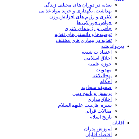
تغذیه در دوران های مختلف زندگی
بهداشت، نگهداری و خرید مواد غذایی
لاغری و رژیم های افزایش وزن
خواص خوراكی ها
چاقی و رژیم‌های لاغری
توصیه‌ها و دانستنی‌های تغذیه
تغذیه در بیماری های مختلف
دین‌واندیشه
اعتقادات شیعه
اخلاق اسلامی
حوزه علمیه
مهدویت
نهج‌البلاغه
احکام
صحیفه سجادیه
پرسش و پاسخ دینی
اخلاق‌مداری
سیره اهل‌بیت علیهم‌السلام
مقالات قرآنی
تاریخ اسلام
آقایان
آموزش پدران
اقتصاد آقایان