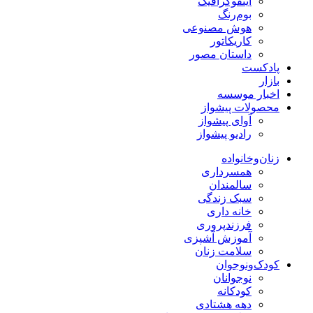
اینفوگرافیک
بوم‌رنگ
هوش مصنوعی
کاریکاتور
داستان مصور
پادکست
بازار
اخبار موسسه
محصولات پیشواز
آوای پیشواز
رادیو پیشواز
زنان‌وخانواده
همسرداری
سالمندان
سبک زندگی
خانه داری
فرزندپروری
آموزش آشپزی
سلامت زنان
کودک‌ونوجوان
نوجوانان
کودکانه
دهه هشتادی