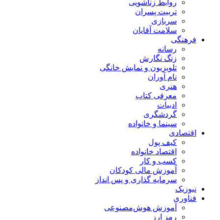
روابط زناشویی
تربیت پسران
سربازی
سلامت آقایان
فرهنگی
رسانه
زنگ نگارش
تلویزیون و نمایش خانگی
نام آوران
هنری
معرفی کتاب
ادبیات
گردشگری
سینما و خانواده
اقتصادی
کیف پول
اقتصاد خانواده
کسب و کار
آموزش مالی کودکان
سرمایه گذاری و پس انداز
نیوزیک
فناوری
آموزش هوش‌مصنوعی
رمز ارز