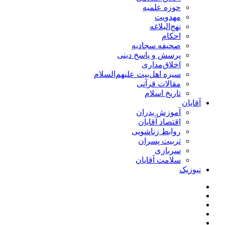
حوزه علمیه
مهدویت
نهج‌البلاغه
احکام
صحیفه سجادیه
پرسش و پاسخ دینی
اخلاق‌مداری
سیره اهل‌بیت علیهم‌السلام
مقالات قرآنی
تاریخ اسلام
آقایان
آموزش پدران
اقتصاد آقایان
روابط زناشویی
تربیت پسران
سربازی
سلامت آقایان
نیوزیک