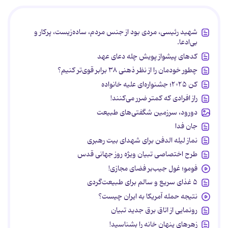
شهید رئیسی، مردی بود از جنس مردم، ساده‌زیست، پرکار و
بی‌ادعا.
کدهای پیشواز پویش چله دعای عهد
چطور خودمان را از نظر ذهنی ۳۸ برابر قوی‌تر کنیم؟
کن ۲۰۲۵؛ جشنواره‌ای علیه خانواده
راز افرادی که کمتر ضرر می‌کنند!
دورود، سرزمین شگفتی‌های طبیعت
جان فدا
نماز لیله الدفن برای شهدای بیت رهبری
طرح اختصاصی تبیان ویژه روز جهانی قدس
فومو؛ غول جیب‌بر فضای مجازی!
۵ غذای سریع و سالم برای طبیعت‌گردی
نتیجه حمله آمریکا به ایران چیست؟
رونمایی از اتاق برق جدید تبیان
زهرهای پنهان خانه را بشناسید!