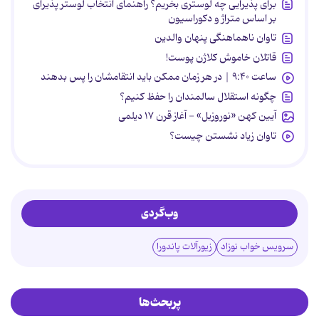
برای پذیرایی چه لوستری بخریم؟ راهنمای انتخاب لوستر پذیرای
بر اساس متراژ و دکوراسیون
تاوان ناهماهنگی پنهان والدین
قاتلان خاموش کلاژن پوست!
ساعت ۹:۴۰ | در هر زمان ممکن باید انتقامشان را پس بدهند
چگونه استقلال سالمندان را حفظ کنیم؟
آیین کهن «نوروزبل» - آغاز قرن ۱۷ دیلمی
تاوان زیاد نشستن چیست؟
وب‌گردی
سرویس خواب نوزاد
زیورآلات پاندورا
پربحث‌ها