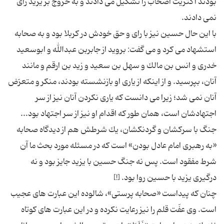
بودند اكثریّت اصحاب را تشكیل می دادند و به خروج بر یزید رای
با این حال حسین نیز با رای و حق خودش در كربلا بود و به صحابه
استشهاد می كرد و می گفت: بروید از جابربن عبدالله و ابوسعید
خدری و انس بن مالك و سهل بن سعید و زید بن ارقم و مانند
آنان، بپرسید. و از اینكه از یاری او بازنشسته بودند، منكر و متعرّض
آنان نمی شد؛ زیرا می دانست كه یاری نكردن آنان نیز از سر
جنگ با سركشان و گردنكشان،‌ یك شرطش هم از دیدگاه صحابه
«به رهبری امام عادل بودن» است كه در مسئله مورد بحث ما آن
شرط مفقود است. پس نه جنگ حسین با یزید جایز بود و نه
چنان كه پیداست «صحابه پرستی»، شالوده این عبارت های عجیب
است. وی عفّت قلم را نیز رعایت نكرده و در این عبارت های كوتاه