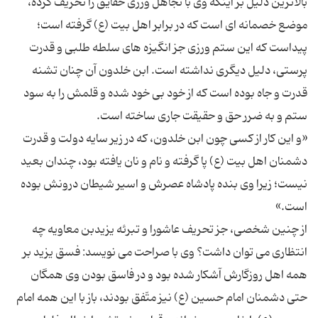
بالاترین دلیل بر اینكه وی با تجاهل ورزی حقایق را تحریف كرده،
موضع خصمانه ای است كه در برابر اهل بیت (ع) گرفته است؛
پیداست كه این ستم ورزی جز انگیزه های سلطه طلبی و قدرت
پرستی، دلیل دیگری نداشته است. ابن خلدون آن چنان تشنه
قدرت و جاه بوده است كه از خود بی خود شده و قلمش را به سود
«و این كار از كسی چون ابن خلدون، كه در زیر سایه دولت و قدرت
دشمنان اهل بیت (ع) پا گرفته و نام و نان یافته بود، چندان بعید
نیست؛ زیرا وی بنده پادشاه عصرش و اسیر شیطان درونش بوده
از چنین شخصی، جز تحریف عاشورا و تبرئه یزیدبن معاویه چه
انتظاری می توان داشت؟ وی با صراحت می نویسد: فسق یزید بر
همه اهل روزگارش آشكار شده بود و در فاسق بودن وی همگان
حتی دشمنان امام حسین (ع) نیز متّفق بودند، باز با این همه امام