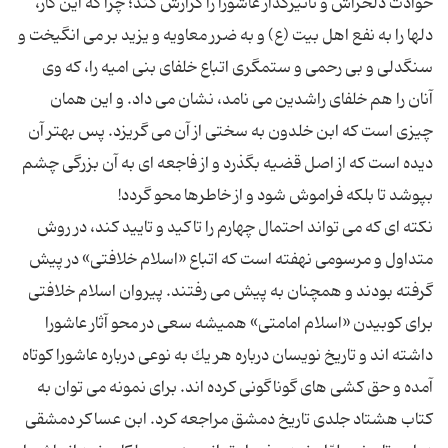
حوادث دلخراش و تاثیرگذار عاشورا را گزارش كند؛ چرا كه این كار،
دلها را به نفع اهل بیت (ع) و به ضرر معاویه و یزید بر می انگیخت و
سنگدلی و بی رحمی و ستمگری اتباع خلفای بنی امیه را، كه وی
آنان را هم خلفای راشدین می نامد، نشان می داد. و این همان
چیزی است كه ابن خلدون به سختی از آن می گریزد. پس بهتر آن
دیده است كه از اصل قضیه بگذرد و از فاجعه ای به آن بزرگی چشم
نكته ای كه می تواند احتمال چهارم را تاكید و تایید كند، در روش
متداول و مرسومی نهفته است كه اتباع «اسلام خلافتی» در پیش
گرفته بودند و همچنان به پیش می رفتند. پیروان اسلام خلافتی
برای كوبیدن «اسلام امامتی» همیشه سعی در محو آثار عاشورا
داشته اند و تاریخ نویسان درباره هر یك به نوعی درباره عاشورا كوتاه
آمده و حق كشی های گوناگونی كرده اند. برای نمونه می توان به
كتاب هشتاد جلدی تاریخ دمشق مراجعه كرد. ابن عساكر دمشقی