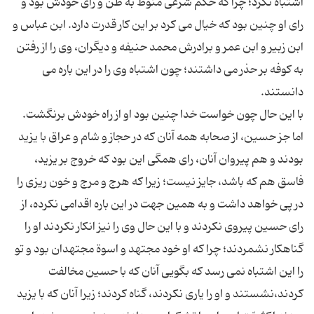
اشتباه نكرد؛ چرا كه حكم شرعی منوط به ظن و رای خودش بود و
رای او چنین بود كه خیال می كرد بر این كار قدرت دارد. ابن عباس و
ابن زبیر و ابن عمر و برادرش محمد حنیفه و دیگران، وی را از رفتن
به كوفه بر حذر می داشتند؛ چون اشتباه وی را در این باره می
با این حال چون خواست خدا چنین بود او از راه خودش برنگشت.
اما جز حسین، از صحابه همه آنان كه در حجاز و شام و عراق با یزید
بودند و هم پیروان آنان، رای همگی این بود كه خروج بر یزید،
فاسق هم كه باشد، جایز نیست؛ زیرا كه هرج و مرج و خون ریزی را
در پی خواهد داشت و به همین جهت در این باره اقدامی نكرده، از
رای حسین پیروی نكردند و با این حال وی را نیز انكار نكردند او را
گناهكار نشمردند؛ چرا كه او خود مجتهد و اسوة مجتهدان بود و تو
را این اشتباه نمی رسد كه بگویی آنان كه با حسین مخالفت
كردند،‌نشستند و او را یاری نكردند، گناه كردند؛ زیرا آنان كه با یزید