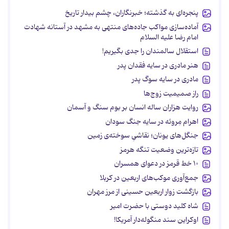
پنجره‌ای به گذشته؛ خبرنگاران، چشم بیدار تاریخ
آماده‌سازی مواکب جاده‌های منتهی به مشهد در آستانه شهادت
امام رضا علیه السلام
استقلال سالمندان را جدی بگیریم!
هنر مادری در سایه‌ فقدان پدر
مادری در سایه سوگ پدر
راز صمیمیت زوج‌ها
روایت هزاران ساله انسان بر بوم سنگ و آسمان
اهرام مِروئه در سایه جنگ سودان
جنگل‌های یونان؛ نقاشیِ سوخته‌ی زمین
تازه‌ترین وضعیت تنگه هرمز
۱۰ خط قرمز در دعوای همسران
جمع‌آوری موکب‌های اربعین در کربلا
بازگشت زوار اربعین حسینی از مرز مهران
شاه کلید دوستی با حضرت امیر
اوکراین سند منگوله‌دار آمریکا!