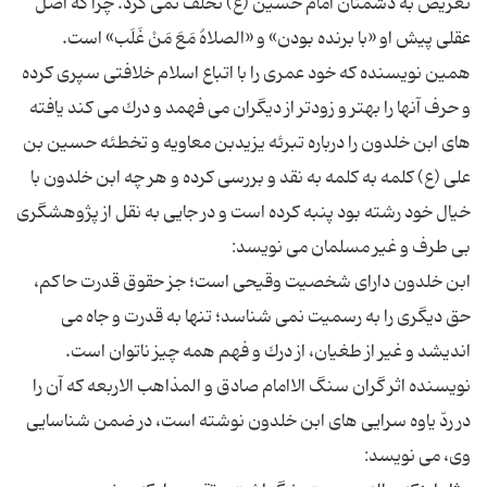
تعریض به دشمنان امام حسین (ع) تخلف نمی كرد. چرا كه اصل
همین نویسنده كه خود عمری را با اتباع اسلام خلافتی سپری كرده
و حرف آنها را بهتر و زودتر از دیگران می فهمد و درك می كند یافته
های ابن خلدون را درباره تبرئه یزیدبن معاویه و تخطئه حسین بن
علی (ع) كلمه به كلمه به نقد و بررسی كرده و هر چه ابن خلدون با
خیال خود رشته بود پنبه كرده است و در جایی به نقل از پژوهشگری
ابن خلدون دارای شخصیت وقیحی است؛ جز حقوق قدرت حاكم،
حق دیگری را به رسمیت نمی شناسد؛ تنها به قدرت و جاه می
نویسنده اثر گران سنگ الاامام صادق و المذاهب الاربعه كه آن را
در ردّ یاوه سرایی های ابن خلدون نوشته است، در ضمن شناسایی