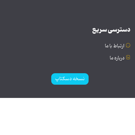
دسترسی سریع
ارتباط با ما
درباره ما
نسخه دسکتاپ
© تمامی حقوق برای موسسه فرهنگی و هنری تبیان محفوظ
است | نقل مطالب با ذکر منبع بلامانع است.
طراحی و تولید: نستوه