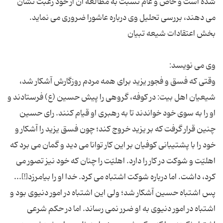
شده است و خاص و عام نسبت به مطالعه آن از خود رغبت نشان
وقتی كه فسق و فجور یزید برای همه مردم روزگارش آشكار شد،
شیعیان اهل بیت: در كوفه،‌ گروهی را پیش حسین (ع) فرستادند و
او را به سوی خود خواندند تا به رهبری او قیام كنند. رای حسین
چنین قرار گرفت كه بر یزید خروج كند؛ چون فسق یزید را آشكار و
خود را با پشتیبانی كوفیان بر این كار توانا می دید و گمان می برد كه
اهلیّت و شوكت در كار را دارد. اهلیّت را چنان كه خود نیز تصور می
پس اشتباه حسین آشكار شد؛ ولی این اشتباه در امور دنیوی بود و
اشتباه در امور دنیوی به او ضرر نمی رساند. اما در حكم شرعی