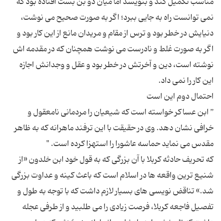
مناسب تكمیل كند و بنویسد اما میان دو بن بست افتاده بود كه
نمی توانست راه به جایی ببرد؛ اگر به صورت صحیح می نوشت،
دنیایش در خطر بود و ترس از مقام و مریدان مانع از این كار بود و
اگر به صورت غلط و نادرست می نوشت همچنان كه در مقدمه اش
نوشته است، دین و آخرتش در خطر بود و عقل و وجدانش اجازه
” ابن عساكر خواسته است كه شیعیان را مردمانی نامعقول و
خرافی نشان دهد. وی در حقیقت با این ترفند ماهرانه كه به ظاهر
كه تحریف حادثه كربلا با آن بزرگی كه به قول خود ابن خلدون «از
شنیع ترین واقعه ها در اسلام است كه باعث كینه و عداوت بزرگی
شد.» تناقض نویسی های بسیار لازم داشت كه با توجه به طول و
تفصیل فاجعه كربلا، فرصت زیادی را می طلبید و از طرفی عجله