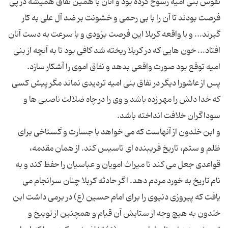
نفوس بنی امیه رسوخ كرده بود و آنان با همین نفاق همیشه در پی
فرصت بودند تا آن را با بی رحمی و خشونت بر ضد آل علی به كار
گیرند... و با واقعه كربلا این فرصت بزودی و با سرعت به دست آنان
افتاد... خون هایی كه در كربلا ریخته شد كافی بود تا به آنچه از بنی
پس از عاشورا دیگر در نفاق بنی امیه تردیدی نماند مگر پیش كسی
كه خدا دلش را مهر زده باشد و وی را در چاه ضلالت ناصبی ها و
و ابن خلدون از آنهاست كه می خواهد با جسارت و گستاخی برای
ظلم و ستم، تاریخ فریبنده ای تاسیس كند. از همان مقدمه،
قواعدی جعل می كند تا میراث امویان و عباسیان را حفظ كند و به
نام تاریخ به خورد مردم دهد. اگر حادثه كربلا چنان سرانجام می
یافت كه پیروزی دنیوی را برای امام حسین (ع) در برمی داشت ابن
خلدون به هیچ وجه از ستایش آن قیام و همچنین از توبیخ و