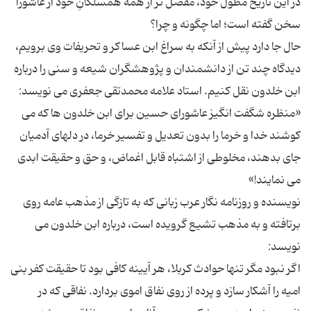
در این تاریخ مطوّل خود، مفصل تر از همه همسلكانِ خود از عاشورا
حال جا دارد پیش از آنكه به سراغ ابن عساكر و تحریفات وی برویم،
دیدگاه چند تن از دانشمندان و پژوهشگران شیعه و سنی را درباره
«منظره شگفت انگیز عاشورای حسین برای ابن خلدون ها كه می
كوشند خدا و خرما را بدون تعدیل و تفسیر خرما، در دلهای آدمیان
جای بدهند، مخلوطی از اشتباه قابل اغماض، و حق و حقیقت ابدی
نویسنده و روزنامه نگار عرب زبانی كه به تازگی از مذهب عامه روی
برتافته و به مذهب تشیع گرویده است، درباره ابن خلدون می
اگر نبود مگر تنها حوادث كربلا، هر آیینه كافی بود تا حقیقت كفر بنی
امیه را آشكار سازد و پرده از روی نفاق اموی بردارد. نفاقی كه در