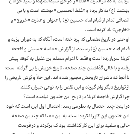
نزدیك به ده بار عبارت «غَلَطَ» را در حق سیدالشهدا و سید جوانان
بهشت (ع) به كار برده و «غلط الحسین » نوشته است و با بی
انصافی تمام از قیام امام حسین (ع) با عنوان و عبارت «خروج» و
او حتی در تاریخ مفصلی كه پرداخته است، آنگاه كه به دوران یزید و
قیام امام حسین (ع) رسیده، از گزارش حماسه حسینی و فاجعه
كربلا سرباز زده است و فقط تا اعزام مسلم بن عقیل به كوفه پیش
رفته و با خالی گذاشتن چند صفحه، تاریخ خویش را پی گرفته است؛
تا آنجا كه ناشران تاریخش مجبور شده اند، این خلأ و بُرِش تاریخی را
در اینجا چند احتمال به نظر می رسد: احتمال اول این است كه خود
ابن خلدون این كار را نكرده است، به این معنا كه چندین صفحه
خالی و سفید برای این كار گذاشته بود كه برگردد و در فرصت