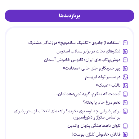
پربازدیدها
استفاده از جادوی «تکنیک ساندویچ» در زندگی مشترک
لنگرهای نجات در برابر سیلاب استرس
دوش‌پرتاب‌های ایران؛ کابوس خاموش آسمان
روز خبرنگار و جای خالی «سعادت»
در مسیر تولد ابریشم
تالاب «عینک»
آمدمت که بنگرم، گریه نمی‌دهد امان...
تخم مرغ خام یا پخته؟
برای پذیرایی چه لوستری بخریم؟ راهنمای انتخاب لوستر پذیرای
بر اساس متراژ و دکوراسیون
تاوان ناهماهنگی پنهان والدین
قاتلان خاموش کلاژن پوست!