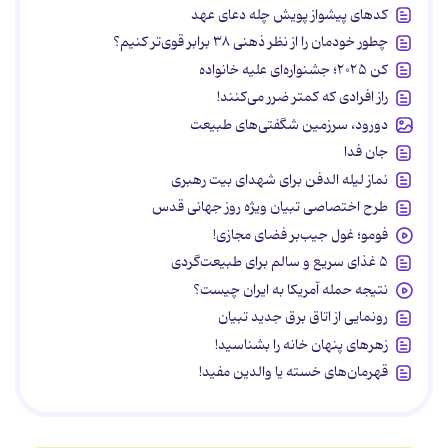
کدهای پیشواز پویش چله دعای عهد
چطور خودمان را از نظر ذهنی ۳۸ برابر قوی‌تر کنیم؟
کن ۲۰۲۵؛ جشنواره‌ای علیه خانواده
راز افرادی که کمتر ضرر می‌کنند!
دورود، سرزمین شگفتی‌های طبیعت
جان فدا
نماز لیله الدفن برای شهدای بیت رهبری
طرح اختصاصی تبیان ویژه روز جهانی قدس
فومو؛ غول جیب‌بر فضای مجازی!
۵ غذای سریع و سالم برای طبیعت‌گردی
نتیجه حمله آمریکا به ایران چیست؟
رونمایی از اتاق برق جدید تبیان
زهرهای پنهان خانه را بشناسید!
قهرمان‌های خسته یا والدین مفید!