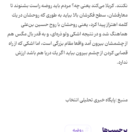
نكنند. كربلا می‌كند یعنی چه؟ مردم باید روضه راست بشنوند تا
معارفشان، سطح فكرشان بالا بیاید به طوری كه روحشان در یك
كلمه اهتزاز پیدا كرد، یعنی روحشان با روح حسین بن‌علی
هماهنگ شد و در نتیجه اشكی و‌لو ذره‌ای، و به قدر بال مگس هم
از چشمشان بیرون آمد واقعا مقام بزرگی است، اما اشكی كه از راه
قصابی كردن از چشم بیرون بیاید اگر یك دریا هم باشد ارزش
منبع :پایگاه خبری تحلیلی انتخاب
برچسب‌ها
روضه