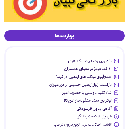
پربازدیدها
تازه‌ترین وضعیت تنگه هرمز
۱۰ خط قرمز در دعوای همسران
جمع‌آوری موکب‌های اربعین در کربلا
بازگشت زوار اربعین حسینی از مرز مهران
شاه کلید دوستی با حضرت امیر
اوکراین سند منگوله‌دار آمریکا!
آگاهی بدون فرسودگی
فرمول شکست پنتاگون
افشای اطلاعات برای ترور بارون ترامپ