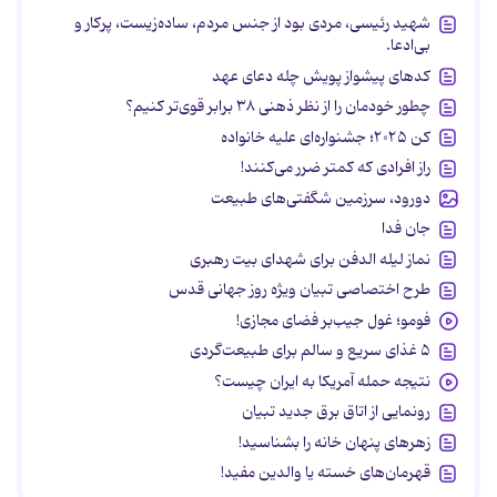
شهید رئیسی، مردی بود از جنس مردم، ساده‌زیست، پرکار و
بی‌ادعا.
کدهای پیشواز پویش چله دعای عهد
چطور خودمان را از نظر ذهنی ۳۸ برابر قوی‌تر کنیم؟
کن ۲۰۲۵؛ جشنواره‌ای علیه خانواده
راز افرادی که کمتر ضرر می‌کنند!
دورود، سرزمین شگفتی‌های طبیعت
جان فدا
نماز لیله الدفن برای شهدای بیت رهبری
طرح اختصاصی تبیان ویژه روز جهانی قدس
فومو؛ غول جیب‌بر فضای مجازی!
۵ غذای سریع و سالم برای طبیعت‌گردی
نتیجه حمله آمریکا به ایران چیست؟
رونمایی از اتاق برق جدید تبیان
زهرهای پنهان خانه را بشناسید!
قهرمان‌های خسته یا والدین مفید!