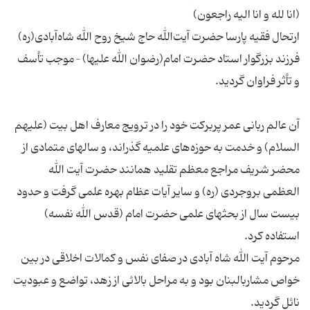
ارتحال فقیه پارسا حضرت آیت‌الله حاج شیخ روح الله شاه‌آبادی(ره)
فرزند بزرگوار استاد حضرت امام(رضوان الله علیها) – موجب تأسف
آن عالم ربانی عمر پربرکت خود را در ترویج معارف اهل بیت (علیهم
السلام) و خدمت به حوزه‌های علمیه گذراند، و سالهای متمادی از
محضر شریف مراجع معظم تقلید همانند حضرت آیت الله
العظمی بروجردی (ره) و سایر آیات عظام بهره علمی گرفت و حدود
بیست سال از بحثهای علمی حضرت امام (قدس الله نفسه)
مرحوم آیت الله شاه آبادی در صفای نفس و کمالات اخلاقی در بین
خواص مشاربالبنان بود و به مراحل بالائی از زهد، تواضع و عبودیت