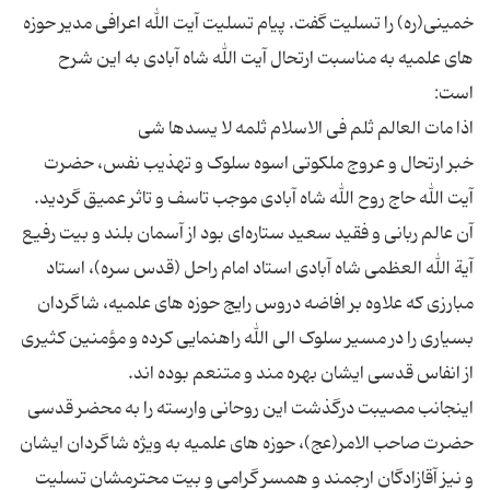
خمینی(ره) را تسلیت گفت. پیام تسلیت آیت الله اعرافی مدیر حوزه
های علمیه به مناسبت ارتحال آیت الله شاه آبادی به این شرح
خبر ارتحال و عروج ملکوتی اسوه سلوک و تهذیب نفس، حضرت
آن عالم ربانی و فقید سعید ستاره‌ای بود از آسمان بلند و بیت رفیع
آیة الله العظمی شاه‌ آبادی استاد امام راحل (قدس سره)، استاد
مبارزی که علاوه بر افاضه دروس رایج حوزه های علمیه، شاگردان
بسیاری را در مسیر سلوک الی الله راهنمایی کرده و مؤمنین کثیری
اینجانب مصیبت درگذشت این روحانی وارسته را به محضر قدسی
حضرت صاحب الامر(عج)، حوزه های علمیه به ویژه شاگردان ایشان
و نیز آقازادگان ارجمند و همسر گرامی و بیت محترمشان تسلیت