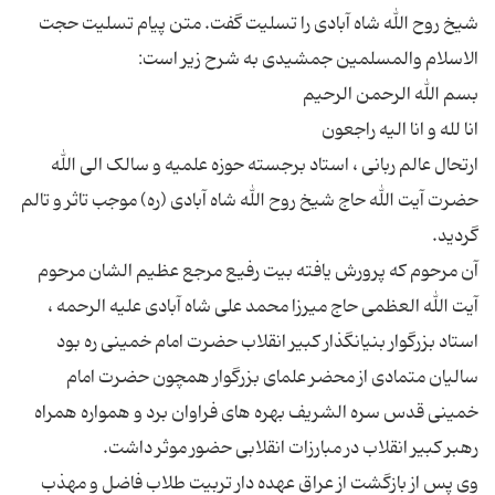
شیخ روح الله شاه آبادی را تسلیت گفت. متن پیام تسلیت حجت
ارتحال عالم ربانی ، استاد برجسته حوزه علمیه و سالک الی الله
حضرت آیت الله حاج شیخ روح الله شاه آبادی (ره) موجب تاثر و تالم
آن مرحوم که پرورش یافته بیت رفیع مرجع عظیم الشان مرحوم
آیت الله العظمی حاج میرزا محمد علی شاه آبادی علیه الرحمه ،
استاد بزرگوار بنیانگذار کبیر انقلاب حضرت امام خمینی ره بود
سالیان متمادی از محضر علمای بزرگوار همچون حضرت امام
خمینی قدس سره الشریف بهره های فراوان برد و همواره همراه
وی پس از بازگشت از عراق عهده دار تربیت طلاب فاضل و مهذب