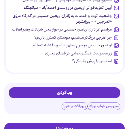
تشییع پیکر ۱۱۲ شهید در غزه پس از ۳ سال زیر آوار ماندن
آیین تعزیه‌خوانی اربعین در روستای احمدآباد - میانجلگه
وضعیت تردد و خدمات به زائران اربعین حسینی در گذرگاه مرزی
«تمرچین» - پیرانشهر
مراسم عزاداری اربعینِ حسینی در جوار محل شهادت رهبر انقلاب
چرا هرچی بزرگ‌تر میشیم، دوستای کمتری داریم؟
اربعین حسینی در حرم مطهر امام رضا علیه السلام
راز محبوبیت غمگین‌نمایی در فضای مجازی
استرس یا پیش یائسگی؟
وب‌گردی
سرویس خواب نوزاد
زیورآلات پاندورا
پربحث‌ها