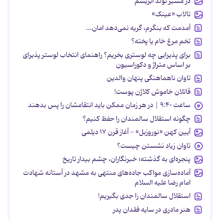
در مسیر تولد ابریشم
تالاب «عینک»
آمدمت که بنگرم، گریه نمی‌دهد امان...
تخم مرغ خام یا پخته؟
برای پذیرایی چه لوستری بخریم؟ راهنمای انتخاب لوستر پذیرای
بر اساس متراژ و دکوراسیون
تاوان ناهماهنگی پنهان والدین
قاتلان خاموش کلاژن پوست!
ساعت ۹:۴۰ | در هر زمان ممکن باید انتقامشان را پس بدهند
چگونه استقلال سالمندان را حفظ کنیم؟
آیین کهن «نوروزبل» - آغاز قرن ۱۷ دیلمی
تاوان زیاد نشستن چیست؟
پنجره‌ای به گذشته؛ خبرنگاران، چشم بیدار تاریخ
آماده‌سازی مواکب جاده‌های منتهی به مشهد در آستانه شهادت
امام رضا علیه السلام
استقلال سالمندان را جدی بگیریم!
هنر مادری در سایه‌ فقدان پدر