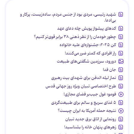
شهید رئیسی، مردی بود از جنس مردم، ساده‌زیست، پرکار و
بی‌ادعا.
کدهای پیشواز پویش چله دعای عهد
چطور خودمان را از نظر ذهنی ۳۸ برابر قوی‌تر کنیم؟
کن ۲۰۲۵؛ جشنواره‌ای علیه خانواده
راز افرادی که کمتر ضرر می‌کنند!
دورود، سرزمین شگفتی‌های طبیعت
جان فدا
نماز لیله الدفن برای شهدای بیت رهبری
طرح اختصاصی تبیان ویژه روز جهانی قدس
فومو؛ غول جیب‌بر فضای مجازی!
۵ غذای سریع و سالم برای طبیعت‌گردی
نتیجه حمله آمریکا به ایران چیست؟
رونمایی از اتاق برق جدید تبیان
زهرهای پنهان خانه را بشناسید!