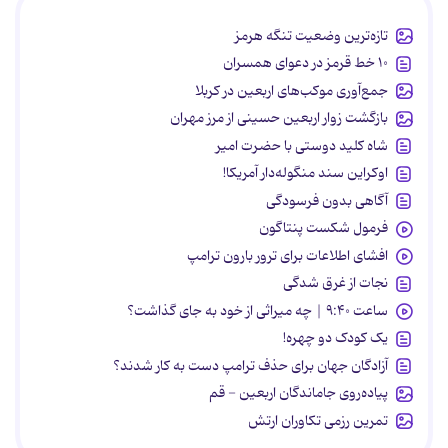
تازه‌ترین وضعیت تنگه هرمز
۱۰ خط قرمز در دعوای همسران
جمع‌آوری موکب‌های اربعین در کربلا
بازگشت زوار اربعین حسینی از مرز مهران
شاه کلید دوستی با حضرت امیر
اوکراین سند منگوله‌دار آمریکا!
آگاهی بدون فرسودگی
فرمول شکست پنتاگون
افشای اطلاعات برای ترور بارون ترامپ
نجات از غرق شدگی
ساعت ۹:۴۰ | چه میراثی از خود به جای گذاشت؟
یک کودک دو چهره!
آزادگان جهان برای حذف ترامپ دست به کار شدند؟
پیاده‌روی جاماندگان اربعین - قم
تمرین رزمی تکاوران ارتش