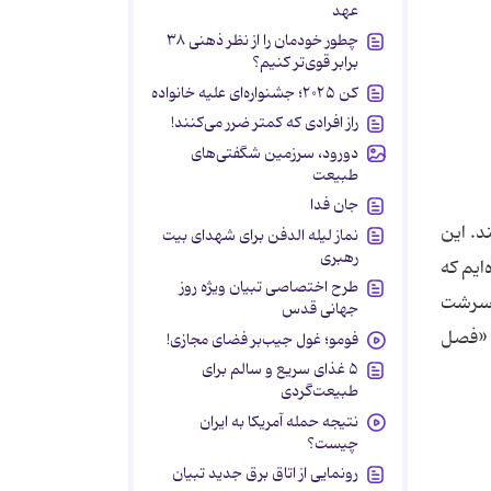
عهد
چطور خودمان را از نظر ذهنی ۳۸
برابر قوی‌تر کنیم؟
کن ۲۰۲۵؛ جشنواره‌ای علیه خانواده
راز افرادی که کمتر ضرر می‌کنند!
دورود، سرزمین شگفتی‌های
طبیعت
جان فدا
د. این
نماز لیله الدفن برای شهدای بیت
رهبری
‌ایم که
طرح اختصاصی تبیان ویژه روز
غ‌سرشت
جهانی قدس
و «فصل
فومو؛ غول جیب‌بر فضای مجازی!
۵ غذای سریع و سالم برای
طبیعت‌گردی
نتیجه حمله آمریکا به ایران
چیست؟
رونمایی از اتاق برق جدید تبیان