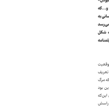
نبودن»
و...که
انی به
می‌رسد
به شکل
لمنامه
موقعیت
 تعریف
که مرگ
ین بود
این‌که
ر راسش