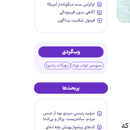
اوکراین سند منگوله‌دار آمریکا!
آگاهی بدون فرسودگی
فرمول شکست پنتاگون
وب‌گردی
سرویس خواب نوزاد
زیورآلات پاندورا
پربحث‌ها
شهید رئیسی، مردی بود از جنس
مردم، ساده‌زیست، پرکار و بی‌ادعا.
به‌رو» در سال ۸۸ ساخت که
کدهای پیشواز پویش چله دعای