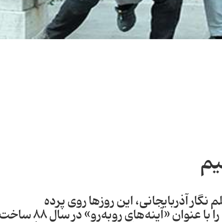
یم
گار آذربایجانی، این روزها روی پرده
است.نگارآذربایجانی اولین فیلمش را با عنوان «آینه‌های رو‌