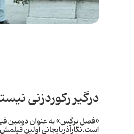
درگیر رکورد‌زنی نیست
«فصل نرگس» به عنوان دومین فیلم ن