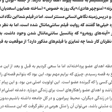
 غیر‌مستیفم به مسئله پیوند اعضا ارتباط دارند. از جمله «بودن و 
زنه» (منوچهر هادی)،«یک روز به خصوص» (ساخته همایون اسعدیان) 
و در پس‌زمینه نگاهی انسانی مستتر است. اما در فیلم شما این نگاه انس
یلی‌ها گفتند که روایت فیلم سانتی‌مانتال شده است، اما به نظر 
 «آینه‌های رو‌به‌رو» که پتانسیل سانتی‌مانتال شدن وجود داشت، 
 نظرتان کار شما چه تمایزی با فیلم‌های مذکور دارد؟ از موقعیت به فی
 لحظه اهدای عضو پرداخته‌اند اما ما سعی کردیم به قبل و بعد از این 
 به قصه رسیدم. چیزی که برایم مهم بود، این بود که بتوانم قصه‌ای را
دگی کسی را که گیرنده عضو است. این اولویت اصلی من بود. و این پیام 
باشد و اهدای عضو راهکارهای است برای زندگی دوباره. دغدغه اصلی‌ام ا
 را در زندگی دیگران، محیط پیرامون و در کل جامعه داشته باشیم،بدون 
رات مثبتی باشد. می‌توان آن را مثل هرمی در نظر گرفت که این مسئله د