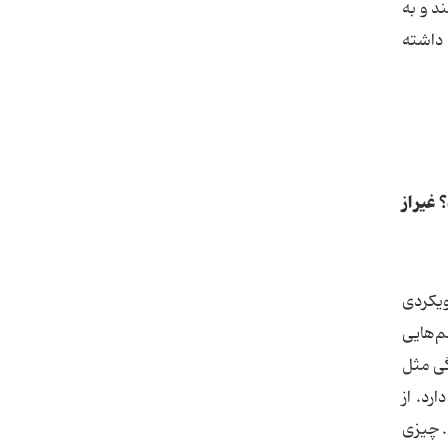
د و به
 داشته
 غیر از
ویکردی
م‌هایی
گی مثل
رد. از
. چیزی