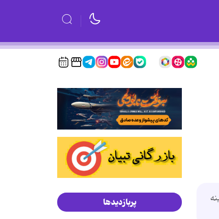
نه
پربازدیدها