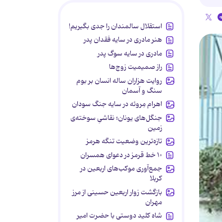
استقلال سالمندان را جدی بگیریم!
هنر مادری در سایه‌ فقدان پدر
مادری در سایه سوگ پدر
راز صمیمیت زوج‌ها
روایت هزاران ساله انسان بر بوم
سنگ و آسمان
اهرام مِروئه در سایه جنگ سودان
جنگل‌های یونان؛ نقاشیِ سوخته‌ی
زمین
تازه‌ترین وضعیت تنگه هرمز
۱۰ خط قرمز در دعوای همسران
جمع‌آوری موکب‌های اربعین در
کربلا
بازگشت زوار اربعین حسینی از مرز
مهران
شاه کلید دوستی با حضرت امیر