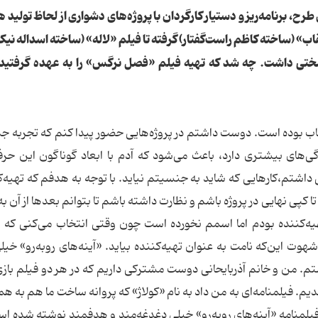
ح، برنامه‌ریز و دستیار کارگردان با پروژه‌های دشواری از لحاظ تولید 
نقاب» (ساخته کاظم راست‌گفتار) گرفته تا فیلم «لاله» (ساخته اسداله نیک‌
سختی داشت. چه شد که تهیه فیلم «فصل نرگس» را به عهده گرفتید؟
 بوده است. دوست داشتم در پروژه‌هایی حضور پیدا کنم که تجربه جد
ی‌های بیشتری دارد، باعث می‌شود که آدم با ابعاد گوناگون این حرف
ی داشتم،کارهایی که شاید به جنسیتم نیاید. با توجه به هدفم که تهیه‌
تا کپی نهایی در پروژه باشم و نظارت داشته باشم تا بتوانم بعد‌ها از آن ب
تهیه‌کننده بودم اما اسمم نخورده است چون وقتی انتخاب می‌کنی که
شهوت این‌که نامت به عنوان تهیه‌کننده بیاید. «آینه‌های رو‌به‌رو» خیل
شتم. من و خانم آذربایحانی دوست مشترکی داریم که در هر دو فیلم بازی
یم. فیلمنامه‌ای به من داد به نام «کولاژ» که پروانه ساخت ما هم به هم
یلمنامه «آینه‌های رو‌به‌رو» خیلی دغدغه‌مند و هدفمند نوشته شده اس