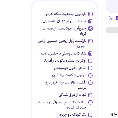
تازه‌ترین وضعیت تنگه هرمز
۱۰ خط قرمز در دعوای همسران
جمع‌آوری موکب‌های اربعین در
کربلا
بازگشت زوار اربعین حسینی از مرز
مهران
شاه کلید دوستی با حضرت امیر
اوکراین سند منگوله‌دار آمریکا!
آگاهی بدون فرسودگی
فرمول شکست پنتاگون
افشای اطلاعات برای ترور بارون
ترامپ
نجات از غرق شدگی
ساعت ۹:۴۰ | چه میراثی از خود به
جای گذاشت؟
ت و
یک کودک دو چهره!