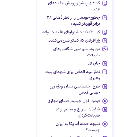
کدهای پیشواز پویش چله دعای
عهد
چطور خودمان را از نظر ذهنی ۳۸
برابر قوی‌تر کنیم؟
کن ۲۰۲۵؛ جشنواره‌ای علیه خانواده
راز افرادی که کمتر ضرر می‌کنند!
دورود، سرزمین شگفتی‌های
طبیعت
جان فدا
نماز لیله الدفن برای شهدای بیت
رهبری
طرح اختصاصی تبیان ویژه روز
جهانی قدس
فومو؛ غول جیب‌بر فضای مجازی!
۵ غذای سریع و سالم برای
طبیعت‌گردی
نتیجه حمله آمریکا به ایران
چیست؟