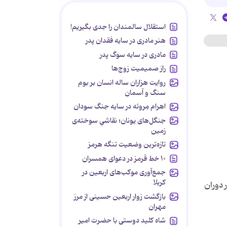
استقلال سالمندان را جدی بگیریم!
هنر مادری در سایه‌ فقدان پدر
مادری در سایه سوگ پدر
راز صمیمیت زوج‌ها
روایت هزاران ساله انسان بر بوم
سنگ و آسمان
اهرام مِروئه در سایه جنگ سودان
جنگل‌های یونان؛ نقاشیِ سوخته‌ی
زمین
تازه‌ترین وضعیت تنگه هرمز
۱۰ خط قرمز در دعوای همسران
جمع‌آوری موکب‌های اربعین در
کربلا
 دوران
بازگشت زوار اربعین حسینی از مرز
مهران
شاه کلید دوستی با حضرت امیر