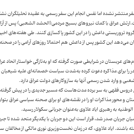
ن سفر منتشر نشده اما نفس انجام این سفر رسمی به عقیده تحلیلگران نشا
ت.ارتش عراق با كمك نیروهای بسیج مردمی(الحشد الشعبی) پس از آزا
وه تروریستی داعش را در این كشور پاكسازی كنند. طی هفته‌های اخیر 
می‌دهد این كشور پس از داعش هم احتمالا روزهای آرامی را در صحنه
های عربستان در شرایطی صورت گرفته كه او به‌تازگی خواستار اتحاد عراق
در را برای مذاكره دعوت كرده به‌شدت سیاست خصمانه‌ای علیه شیعیان 
یل دروس فقهی به سر برده مدت‌هاست كه مسیر جدیدی را در پیش گرفته
ان و محور مذاكرات او را در نقشه‌های او برای صحنه سیاسی عراق بتوان
ن جریان صدر شد، قرار است این دو جریان با یكدیگر متحد شده تا جبه
به‌ویژه برای انتخابات پارلمانی سال ۲۰۱۸ داشته باشند. ایاد علاوی، كه در زمان نخست‌وزیری نوری مالكی از مخا