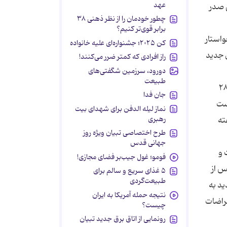
عهد
 صدر
چطور خودمان را از نظر ذهنی ۳۸
برابر قوی‌تر کنیم؟
واستار
کن ۲۰۲۵؛ جشنواره‌ای علیه خانواده
 جدید
راز افرادی که کمتر ضرر می‌کنند!
دورود، سرزمین شگفتی‌های
طبیعت
در جوانی عضو حزب بعث بوده با وجود همه حمایت‌های عربستان نتوانسته این پست را به غیر از دورانی كوتاه از ۲۸
جان فدا
دست
نماز لیله الدفن برای شهدای بیت
رهبری
ته
طرح اختصاصی تبیان ویژه روز
جهانی قدس
 و
فومو؛ غول جیب‌بر فضای مجازی!
س از
۵ غذای سریع و سالم برای
طبیعت‌گردی
ید به
نتیجه حمله آمریکا به ایران
تراضات
چیست؟
رونمایی از اتاق برق جدید تبیان