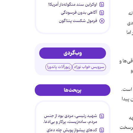
اوکراین سند منگوله‌دار آمریکا!
آگاهی بدون فرسودگی
نه
فرمول شکست پنتاگون
دی
اما
وب‌گردی
ی‌ها و
سرویس خواب نوزاد
زیورآلات پاندورا
و
 است.
پربحث‌ها
 پیدا
شهید رئیسی، مردی بود از جنس
ه
مردم، ساده‌زیست، پرکار و بی‌ادعا.
لفان سرسخت
کدهای پیشواز پویش چله دعای