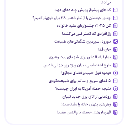
بی‌ادعا.
کدهای پیشواز پویش چله دعای عهد
چطور خودمان را از نظر ذهنی ۳۸ برابر قوی‌تر کنیم؟
کن ۲۰۲۵؛ جشنواره‌ای علیه خانواده
راز افرادی که کمتر ضرر می‌کنند!
دورود، سرزمین شگفتی‌های طبیعت
جان فدا
نماز لیله الدفن برای شهدای بیت رهبری
طرح اختصاصی تبیان ویژه روز جهانی قدس
فومو؛ غول جیب‌بر فضای مجازی!
۵ غذای سریع و سالم برای طبیعت‌گردی
نتیجه حمله آمریکا به ایران چیست؟
رونمایی از اتاق برق جدید تبیان
زهرهای پنهان خانه را بشناسید!
قهرمان‌های خسته یا والدین مفید!