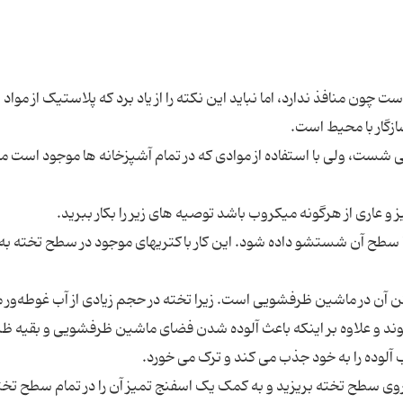
چون منافذ ندارد، اما نباید این نکته را از یاد برد که پلاستیک از مواد
هیچ ‮گاه نمی ‮توان تخته آشپزی را در ماشین ظرفشویی شست، ولی با استفاده از موادی که در ت‮
* پس از استفاده از تخته، سریعاً آن را زیر آب بگیرید تا سطح آن شستشو داده شود. این کار باکتری‮های موجود د
ن در ماشین ظرفشویی است. زیرا تخته در حجم زیادی از آب غوطه‌ور 
 و باکتری‌های موجود روی آن، در آب پخش می شوند و علاوه بر اینکه باعث آلوده شدن فضای ماشین ظرفشویی و بقی
محلول ضدعفونی کننده مثل آب اکسیژنه ۳% روی سطح تخته بریزید و به کمک یک اسفنج تمیز آن را در تمام سطح تخ