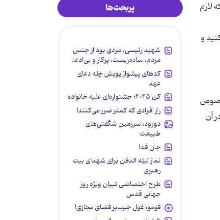
 لازم
پربحث‌ها
کنید و
شهید رئیسی، مردی بود از جنس
مردم، ساده‌زیست، پرکار و بی‌ادعا.
کدهای پیشواز پویش چله دعای
عهد
کن ۲۰۲۵؛ جشنواره‌ای علیه خانواده
ه خصوص
راز افرادی که کمتر ضرر می‌کنند!
ر آن
دورود، سرزمین شگفتی‌های
طبیعت
جان فدا
نماز لیله الدفن برای شهدای بیت
رهبری
طرح اختصاصی تبیان ویژه روز
جهانی قدس
فومو؛ غول جیب‌بر فضای مجازی!