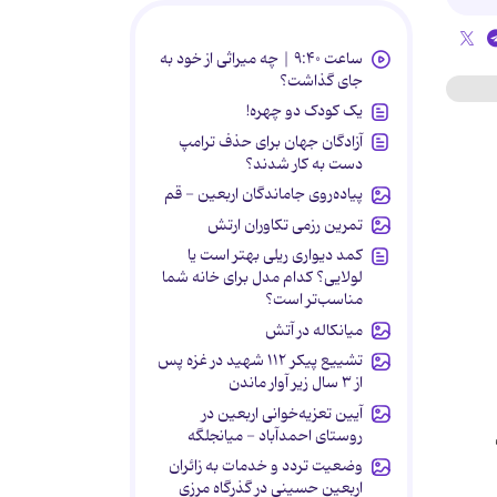
ساعت ۹:۴۰ | چه میراثی از خود به
جای گذاشت؟
یک کودک دو چهره!
آزادگان جهان برای حذف ترامپ
دست به کار شدند؟
پیاده‌روی جاماندگان اربعین - قم
تمرین رزمی تکاوران ارتش
کمد دیواری ریلی بهتر است یا
لولایی؟ کدام مدل برای خانه شما
مناسب‌تر است؟
میانکاله در آتش
تشییع پیکر ۱۱۲ شهید در غزه پس
از ۳ سال زیر آوار ماندن
آیین تعزیه‌خوانی اربعین در
روستای احمدآباد - میانجلگه
وضعیت تردد و خدمات به زائران
اربعین حسینی در گذرگاه مرزی