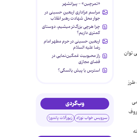
«تمرچین» - پیرانشهر
مراسم عزاداری اربعینِ حسینی در
جوار محل شهادت رهبر انقلاب
چرا هرچی بزرگ‌تر میشیم، دوستای
کمتری داریم؟
اربعین حسینی در حرم مطهر امام
رضا علیه السلام
مام آشپزخانه ها موجود است می ‌توان
راز محبوبیت غمگین‌نمایی در
فضای مجازی
استرس یا پیش یائسگی؟
ر سطح تخته به طرز
می
وب‌گردی
ه ظروف
سرویس خواب نوزاد
زیورآلات پاندورا
ته