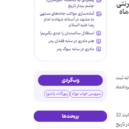
رنتی
چشم بیدار تاریخ
 پیش دانشگاهی از 15 مردادماه
آماده‌سازی مواکب جاده‌های منتهی
به مشهد در آستانه شهادت امام
رضا علیه السلام
استقلال سالمندان را جدی بگیریم!
هنر مادری در سایه‌ فقدان پدر
مادری در سایه سوگ پدر
نه ثبت
وب‌گردی
 لغایت 30 مردادماه
سرویس خواب نوزاد
زیورآلات پاندورا
وی ادامه داد: دانش آموزان این پایه ها و مقطع پیش دانشگاهی که موفق نشده اند، در مهلت مقرر، یعنی 19 فروردین لغایت 22
پربحث‌ها
 تاریخ