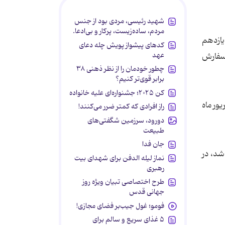
شهید رئیسی، مردی بود از جنس
مردم، ساده‌زیست، پرکار و بی‌ادعا.
یازدهم
کدهای پیشواز پویش چله دعای
عهد
ه ثبت نام و سفارش
چطور خودمان را از نظر ذهنی ۳۸
برابر قوی‌تر کنیم؟
کن ۲۰۲۵؛ جشنواره‌ای علیه خانواده
دهم مرداد تا 18 شهریور ماه
راز افرادی که کمتر ضرر می‌کنند!
دورود، سرزمین شگفتی‌های
طبیعت
جان فدا
شد، در
نماز لیله الدفن برای شهدای بیت
رهبری
طرح اختصاصی تبیان ویژه روز
جهانی قدس
فومو؛ غول جیب‌بر فضای مجازی!
۵ غذای سریع و سالم برای