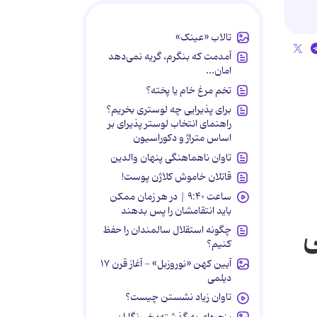
تالاب «عینک»
آمدمت که بنگرم، گریه نمی‌دهد
امان...
تخم مرغ خام یا پخته؟
برای پذیرایی چه لوستری بخریم؟
راهنمای انتخاب لوستر پذیرای بر
اساس متراژ و دکوراسیون
تاوان ناهماهنگی پنهان والدین
قاتلان خاموش کلاژن پوست!
ساعت ۹:۴۰ | در هر زمان ممکن
باید انتقامشان را پس بدهند
ی
چگونه استقلال سالمندان را حفظ
کنیم؟
آیین کهن «نوروزبل» - آغاز قرن ۱۷
دیلمی
تاوان زیاد نشستن چیست؟
پنجره‌ای به گذشته؛ خبرنگاران،