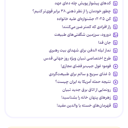
کدهای پیشواز پویش چله دعای عهد
چطور خودمان را از نظر ذهنی ۳۸ برابر قوی‌تر کنیم؟
کن ۲۰۲۵؛ جشنواره‌ای علیه خانواده
راز افرادی که کمتر ضرر می‌کنند!
دورود، سرزمین شگفتی‌های طبیعت
جان فدا
نماز لیله الدفن برای شهدای بیت رهبری
طرح اختصاصی تبیان ویژه روز جهانی قدس
فومو؛ غول جیب‌بر فضای مجازی!
۵ غذای سریع و سالم برای طبیعت‌گردی
نتیجه حمله آمریکا به ایران چیست؟
رونمایی از اتاق برق جدید تبیان
زهرهای پنهان خانه را بشناسید!
قهرمان‌های خسته یا والدین مفید!