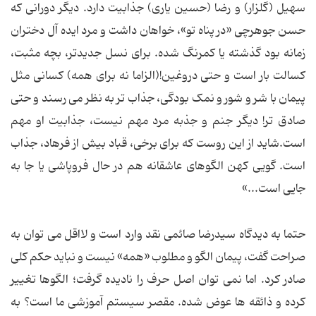
سهیل (گلزار) و رضا (حسین یاری) جذابیت دارد. دیگر دورانی که
حسن جوهرچی «در پناه تو»، خواهان داشت و مرد ایده آل دختران
زمانه بود گذشته یا کمرنگ شده. برای نسل جدیدتر، بچه مثبت،
کسالت بار است و حتی دروغین!(الزاما نه برای همه) کسانی مثل
پیمان با شر و شور و نمک بودگی، جذاب تر به نظر می رسند و حتی
صادق تر! دیگر جنم و جذبه مرد مهم نیست، جذابیت او مهم
است.شاید از این روست که برای برخی، قباد بیش از فرهاد، جذاب
است. گویی کهن الگوهای عاشقانه هم در حال فروپاشی یا جا به
جایی است...»
حتما به دیدگاه سیدرضا صائمی نقد وارد است و لااقل می توان به
صراحت گفت، پیمان الگو و مطلوب «همه» نیست و نباید حکم کلی
صادر کرد. اما نمی توان اصل حرف را نادیده گرفت؛ الگوها تغییر
کرده و ذائقه ها عوض شده. مقصر سیستم آموزشی ما است؟ به