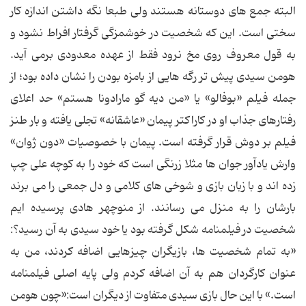
البته جمع های دوستانه هستند ولی طبعا نگه داشتن اندازه کار
سختی است. این که شخصیت در خوشمزگی گرفتار افراط نشود و
به قول معروف روی مخ نرود فقط از عهده معدودی برمی آید.
هومن سیدی پیش تر رگه هایی از بامزه بودن را نشان داده بود؛ از
جمله فیلم «بوفالو» یا «من دیه گو مارادونا هستم» حد اعلای
رفتارهای جذاب او در کاراکتر پیمان «عاشقانه» تجلی یافته و بار طنز
فیلم بر دوش قرار گرفته است. پیمان با خصوصیات «دون ژوان»
وارش یادآور جوان ها مثلا زرنگی است که خود را به کوچه علی چپ
زده اند و با زبان بازی و شوخی های کلامی و دل جمعی را می برند
بارشان را به منزل می رسانند. از منوچهر هادی پرسیده ایم
شخصیت در فیلمنامه شکل گرفته بود یا خود سیدی به آن رسید؟:
«به تمام شخصیت ها، بازیگران چیزهایی اضافه كردند، من به
عنوان كارگردان هم به آن اضافه كردم ولی پایه اصلی فیلمنامه
است.» با این حال بازی سیدی متفاوت از دیگران است:«چون هومن