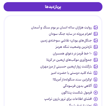
پربازدیدها
روایت هزاران ساله انسان بر بوم سنگ و آسمان
اهرام مِروئه در سایه جنگ سودان
جنگل‌های یونان؛ نقاشیِ سوخته‌ی زمین
تازه‌ترین وضعیت تنگه هرمز
۱۰ خط قرمز در دعوای همسران
جمع‌آوری موکب‌های اربعین در کربلا
بازگشت زوار اربعین حسینی از مرز مهران
شاه کلید دوستی با حضرت امیر
اوکراین سند منگوله‌دار آمریکا!
آگاهی بدون فرسودگی
فرمول شکست پنتاگون
افشای اطلاعات برای ترور بارون ترامپ
نجات از غرق شدگی