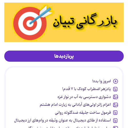
پربازدیدها
امروز وا بده!
پادزهر اضطراب کودک با ۷ قدم!
دشواری دسترسی به آب در نوار غزه
اعزام زائر اولی‌های آبادانی به زیارت امام هشتم
فرمول ساخت جلیقه ضدگلوله روانی
استفاده از طلای دیجیتال به عنوان وثیقه در وام‌های ارز دیجیتال