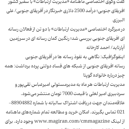
گفت وگوی اختصاصی ماهنامه «مدیریت ارتباطات» با سفیر کشور
افریقای جنوبی؛ درآمد 2500 دلاری خبرنگار در آفریقای جنوبی/ علی
در میزگرد اختصاصی «مدیریت ارتباطات» با دو تن از فعاﻻن رسانه
ای افریقای جنوبی بررسی شد؛ رنگین کمان رسانه ای در سرزمین
رسانه افریقای جنوبی از شبکه های فساد دولتی پرده برداشت: همه
مدیریت ارتباطات هر ماه به مدیرمسئولی امیرعباس تقی‌پور و
سردبیری امیر لعلی با قیمت 7000 تومان منتشر می‌شود.
علاقه‌مندان جهت دریافت اشتراک سالیانه با شماره 88904882-
021 تماس بگیرند. امکان خرید و مطالعه تمام شماره‌های ماهنامه
از لینک www.magiran.com/cmmagazine وجود دارد. برای