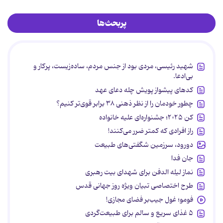
پربحث‌ها
شهید رئیسی، مردی بود از جنس مردم، ساده‌زیست، پرکار و
بی‌ادعا.
کدهای پیشواز پویش چله دعای عهد
چطور خودمان را از نظر ذهنی ۳۸ برابر قوی‌تر کنیم؟
کن ۲۰۲۵؛ جشنواره‌ای علیه خانواده
راز افرادی که کمتر ضرر می‌کنند!
دورود، سرزمین شگفتی‌های طبیعت
جان فدا
نماز لیله الدفن برای شهدای بیت رهبری
طرح اختصاصی تبیان ویژه روز جهانی قدس
فومو؛ غول جیب‌بر فضای مجازی!
۵ غذای سریع و سالم برای طبیعت‌گردی