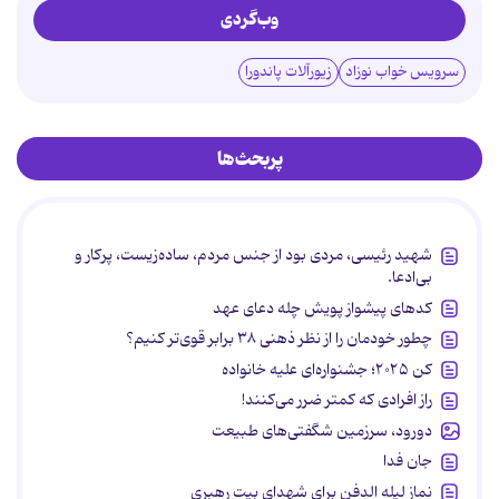
وب‌گردی
سرویس خواب نوزاد
زیورآلات پاندورا
پربحث‌ها
شهید رئیسی، مردی بود از جنس مردم، ساده‌زیست، پرکار و
بی‌ادعا.
کدهای پیشواز پویش چله دعای عهد
چطور خودمان را از نظر ذهنی ۳۸ برابر قوی‌تر کنیم؟
کن ۲۰۲۵؛ جشنواره‌ای علیه خانواده
راز افرادی که کمتر ضرر می‌کنند!
دورود، سرزمین شگفتی‌های طبیعت
جان فدا
نماز لیله الدفن برای شهدای بیت رهبری