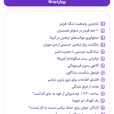
پربازدیدها
تازه‌ترین وضعیت تنگه هرمز
۱۰ خط قرمز در دعوای همسران
جمع‌آوری موکب‌های اربعین در کربلا
بازگشت زوار اربعین حسینی از مرز مهران
شاه کلید دوستی با حضرت امیر
اوکراین سند منگوله‌دار آمریکا!
آگاهی بدون فرسودگی
فرمول شکست پنتاگون
افشای اطلاعات برای ترور بارون ترامپ
نجات از غرق شدگی
ساعت ۹:۴۰ | چه میراثی از خود به جای گذاشت؟
یک کودک دو چهره!
آزادگان جهان برای حذف ترامپ دست به کار شدند؟