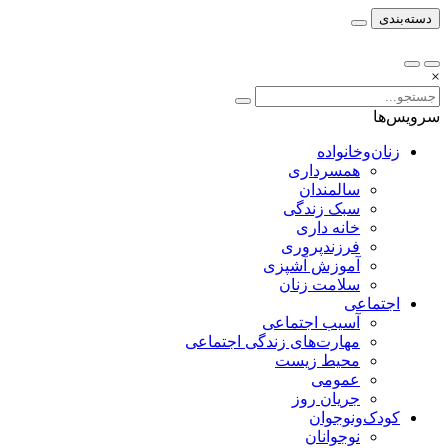
دسته‌بندی
×
سرویس‌ها
زنان‌وخانواده
همسرداری
سالمندان
سبک زندگی
خانه داری
فرزندپروری
آموزش آشپزی
سلامت زنان
اجتماعی
آسیب اجتماعی
مهارت‌های زندگی اجتماعی
محیط زیست
عمومی
جریان روز
کودک‌ونوجوان
نوجوانان