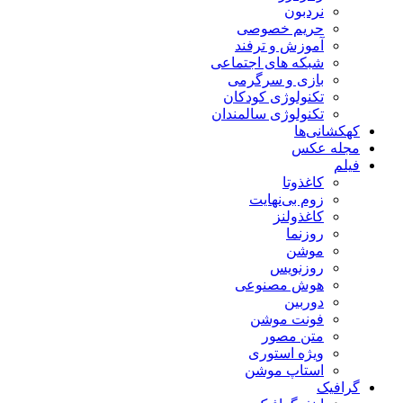
نردبون
حریم خصوصی
آموزش و ترفند
شبکه های اجتماعی
بازی و سرگرمی
تکنولوژی کودکان
تکنولوژی سالمندان
کهکشانی‌ها
مجله عکس
فیلم
کاغذوتا
زوم بی‌نهایت
کاغذولنز
روزنما
موشن
روزنویس
هوش مصنوعی
دوربین
فونت موشن
متن مصور
ویژه استوری
استاپ موشن
گرافیک