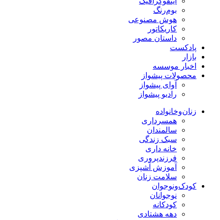
اینفوگرافیک
بوم‌رنگ
هوش مصنوعی
کاریکاتور
داستان مصور
پادکست
بازار
اخبار موسسه
محصولات پیشواز
آوای پیشواز
رادیو پیشواز
زنان‌وخانواده
همسرداری
سالمندان
سبک زندگی
خانه داری
فرزندپروری
آموزش آشپزی
سلامت زنان
کودک‌ونوجوان
نوجوانان
کودکانه
دهه هشتادی