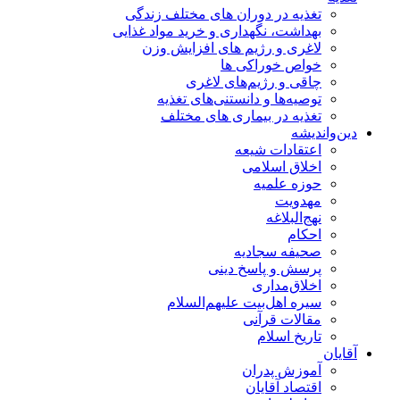
تغذیه در دوران های مختلف زندگی
بهداشت، نگهداری و خرید مواد غذایی
لاغری و رژیم های افزایش وزن
خواص خوراكی ها
چاقی و رژیم‌های لاغری
توصیه‌ها و دانستنی‌های تغذیه
تغذیه در بیماری های مختلف
دین‌واندیشه
اعتقادات شیعه
اخلاق اسلامی
حوزه علمیه
مهدویت
نهج‌البلاغه
احکام
صحیفه سجادیه
پرسش و پاسخ دینی
اخلاق‌مداری
سیره اهل‌بیت علیهم‌السلام
مقالات قرآنی
تاریخ اسلام
آقایان
آموزش پدران
اقتصاد آقایان