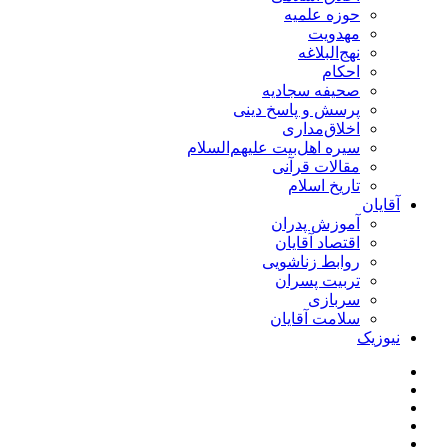
حوزه علمیه
مهدویت
نهج‌البلاغه
احکام
صحیفه سجادیه
پرسش و پاسخ دینی
اخلاق‌مداری
سیره اهل‌بیت علیهم‌السلام
مقالات قرآنی
تاریخ اسلام
آقایان
آموزش پدران
اقتصاد آقایان
روابط زناشویی
تربیت پسران
سربازی
سلامت آقایان
نیوزیک