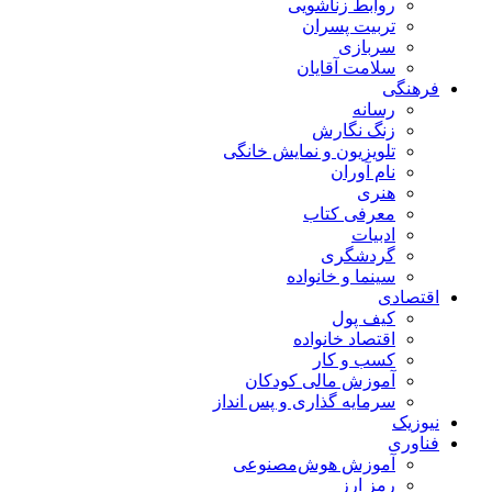
روابط زناشویی
تربیت پسران
سربازی
سلامت آقایان
فرهنگی
رسانه
زنگ نگارش
تلویزیون و نمایش خانگی
نام آوران
هنری
معرفی کتاب
ادبیات
گردشگری
سینما و خانواده
اقتصادی
کیف پول
اقتصاد خانواده
کسب و کار
آموزش مالی کودکان
سرمایه گذاری و پس انداز
نیوزیک
فناوری
آموزش هوش‌مصنوعی
رمز ارز