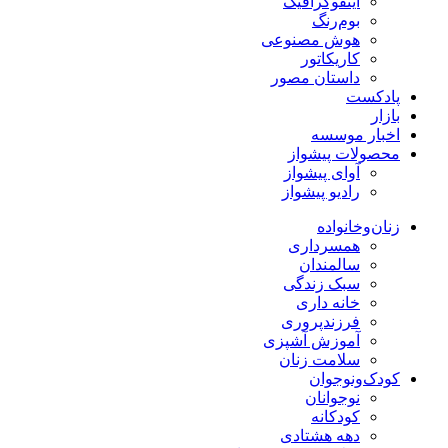
اینفوگرافیک
بوم‌رنگ
هوش مصنوعی
کاریکاتور
داستان مصور
پادکست
بازار
اخبار موسسه
محصولات پیشواز
آوای پیشواز
رادیو پیشواز
زنان‌وخانواده
همسرداری
سالمندان
سبک زندگی
خانه داری
فرزندپروری
آموزش آشپزی
سلامت زنان
کودک‌ونوجوان
نوجوانان
کودکانه
دهه هشتادی