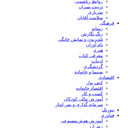
روابط زناشویی
تربیت پسران
سربازی
سلامت آقایان
فرهنگی
رسانه
زنگ نگارش
تلویزیون و نمایش خانگی
نام آوران
هنری
معرفی کتاب
ادبیات
گردشگری
سینما و خانواده
اقتصادی
کیف پول
اقتصاد خانواده
کسب و کار
آموزش مالی کودکان
سرمایه گذاری و پس انداز
نیوزیک
فناوری
آموزش هوش‌مصنوعی
رمز ارز