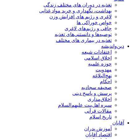
تغذیه در دوران های مختلف زندگی
بهداشت، نگهداری و خرید مواد غذایی
لاغری و رژیم های افزایش وزن
خواص خوراكی ها
چاقی و رژیم‌های لاغری
توصیه‌ها و دانستنی‌های تغذیه
تغذیه در بیماری های مختلف
دین‌واندیشه
اعتقادات شیعه
اخلاق اسلامی
حوزه علمیه
مهدویت
نهج‌البلاغه
احکام
صحیفه سجادیه
پرسش و پاسخ دینی
اخلاق‌مداری
سیره اهل‌بیت علیهم‌السلام
مقالات قرآنی
تاریخ اسلام
آقایان
آموزش پدران
اقتصاد آقایان