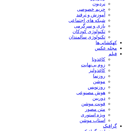
نردبون
حریم خصوصی
آموزش و ترفند
شبکه های اجتماعی
بازی و سرگرمی
تکنولوژی کودکان
تکنولوژی سالمندان
کهکشانی‌ها
مجله عکس
فیلم
کاغذوتا
زوم بی‌نهایت
کاغذولنز
روزنما
موشن
روزنویس
هوش مصنوعی
دوربین
فونت موشن
متن مصور
ویژه استوری
استاپ موشن
گرافیک