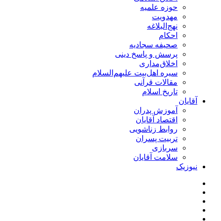
حوزه علمیه
مهدویت
نهج‌البلاغه
احکام
صحیفه سجادیه
پرسش و پاسخ دینی
اخلاق‌مداری
سیره اهل‌بیت علیهم‌السلام
مقالات قرآنی
تاریخ اسلام
آقایان
آموزش پدران
اقتصاد آقایان
روابط زناشویی
تربیت پسران
سربازی
سلامت آقایان
نیوزیک