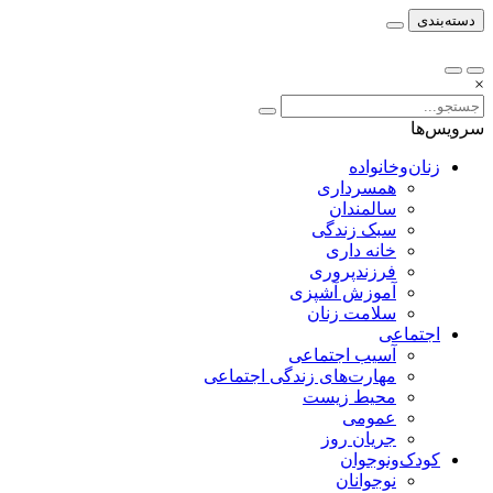
دسته‌بندی
×
سرویس‌ها
زنان‌وخانواده
همسرداری
سالمندان
سبک زندگی
خانه داری
فرزندپروری
آموزش آشپزی
سلامت زنان
اجتماعی
آسیب اجتماعی
مهارت‌های زندگی اجتماعی
محیط زیست
عمومی
جریان روز
کودک‌ونوجوان
نوجوانان