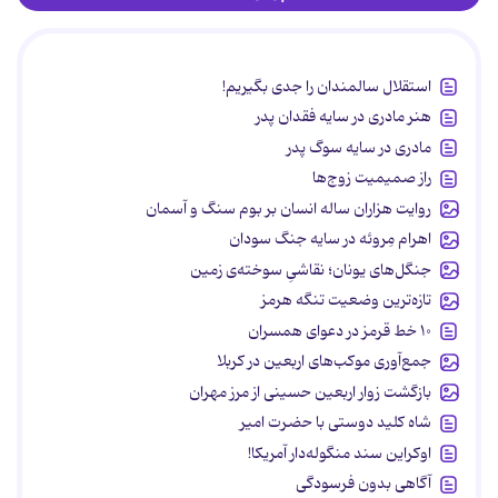
استقلال سالمندان را جدی بگیریم!
هنر مادری در سایه‌ فقدان پدر
مادری در سایه سوگ پدر
راز صمیمیت زوج‌ها
روایت هزاران ساله انسان بر بوم سنگ و آسمان
اهرام مِروئه در سایه جنگ سودان
جنگل‌های یونان؛ نقاشیِ سوخته‌ی زمین
تازه‌ترین وضعیت تنگه هرمز
۱۰ خط قرمز در دعوای همسران
جمع‌آوری موکب‌های اربعین در کربلا
بازگشت زوار اربعین حسینی از مرز مهران
شاه کلید دوستی با حضرت امیر
اوکراین سند منگوله‌دار آمریکا!
آگاهی بدون فرسودگی