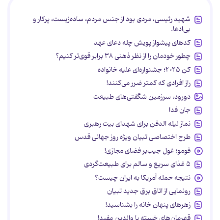
شهید رئیسی، مردی بود از جنس مردم، ساده‌زیست، پرکار و
بی‌ادعا.
کدهای پیشواز پویش چله دعای عهد
چطور خودمان را از نظر ذهنی ۳۸ برابر قوی‌تر کنیم؟
کن ۲۰۲۵؛ جشنواره‌ای علیه خانواده
راز افرادی که کمتر ضرر می‌کنند!
دورود، سرزمین شگفتی‌های طبیعت
جان فدا
نماز لیله الدفن برای شهدای بیت رهبری
طرح اختصاصی تبیان ویژه روز جهانی قدس
فومو؛ غول جیب‌بر فضای مجازی!
۵ غذای سریع و سالم برای طبیعت‌گردی
نتیجه حمله آمریکا به ایران چیست؟
رونمایی از اتاق برق جدید تبیان
زهرهای پنهان خانه را بشناسید!
قهرمان‌های خسته یا والدین مفید!