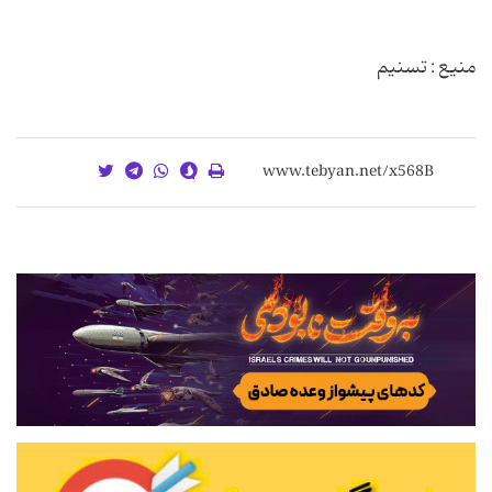
منیع : تسنیم