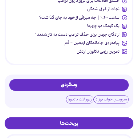
افشای اطلاعات برای ترور بارون ترامپ
نجات از غرق شدگی
ساعت ۹:۴۰ | چه میراثی از خود به جای گذاشت؟
یک کودک دو چهره!
آزادگان جهان برای حذف ترامپ دست به کار شدند؟
پیاده‌روی جاماندگان اربعین - قم
تمرین رزمی تکاوران ارتش
وب‌گردی
سرویس خواب نوزاد
زیورآلات پاندورا
پربحث‌ها