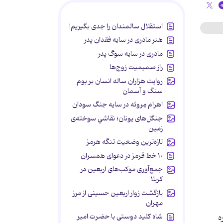
استقلال سالمندان را جدی بگیریم!
هنر مادری در سایه‌ فقدان پدر
مادری در سایه سوگ پدر
راز صمیمیت زوج‌ها
روایت هزاران ساله انسان بر بوم
سنگ و آسمان
اهرام مِروئه در سایه جنگ سودان
جنگل‌های یونان؛ نقاشیِ سوخته‌ی
زمین
تازه‌ترین وضعیت تنگه هرمز
۱۰ خط قرمز در دعوای همسران
جمع‌آوری موکب‌های اربعین در
کربلا
بازگشت زوار اربعین حسینی از مرز
مهران
شاه کلید دوستی با حضرت امیر
ه