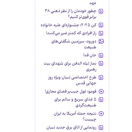
عهد
چطور خودمان را از نظر ذهنی ۳۸
برابر قوی‌تر کنیم؟
کن ۲۰۲۵؛ جشنواره‌ای علیه خانواده
راز افرادی که کمتر ضرر می‌کنند!
دورود، سرزمین شگفتی‌های
طبیعت
جان فدا
نماز لیله الدفن برای شهدای بیت
رهبری
طرح اختصاصی تبیان ویژه روز
جهانی قدس
فومو؛ غول جیب‌بر فضای مجازی!
۵ غذای سریع و سالم برای
طبیعت‌گردی
نتیجه حمله آمریکا به ایران
چیست؟
رونمایی از اتاق برق جدید تبیان