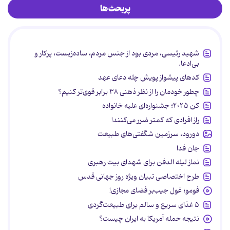
پربحث‌ها
شهید رئیسی، مردی بود از جنس مردم، ساده‌زیست، پرکار و
بی‌ادعا.
کدهای پیشواز پویش چله دعای عهد
چطور خودمان را از نظر ذهنی ۳۸ برابر قوی‌تر کنیم؟
کن ۲۰۲۵؛ جشنواره‌ای علیه خانواده
راز افرادی که کمتر ضرر می‌کنند!
دورود، سرزمین شگفتی‌های طبیعت
جان فدا
نماز لیله الدفن برای شهدای بیت رهبری
طرح اختصاصی تبیان ویژه روز جهانی قدس
فومو؛ غول جیب‌بر فضای مجازی!
۵ غذای سریع و سالم برای طبیعت‌گردی
نتیجه حمله آمریکا به ایران چیست؟