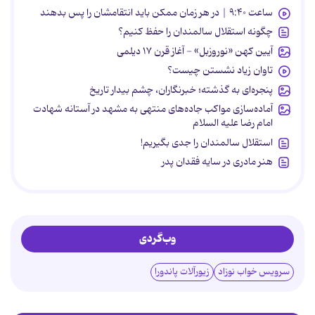
ساعت ۹:۴۰ | در هر زمان ممکن باید انتقامشان را پس بدهند
چگونه استقلال سالمندان را حفظ کنیم؟
آیین کهن «نوروزبل» - آغاز قرن ۱۷ دیلمی
تاوان زیاد نشستن چیست؟
پنجره‌ای به گذشته؛ خبرنگاران، چشم بیدار تاریخ
آماده‌سازی مواکب جاده‌های منتهی به مشهد در آستانه شهادت
امام رضا علیه السلام
استقلال سالمندان را جدی بگیریم!
هنر مادری در سایه‌ فقدان پدر
وب‌گردی
سرویس خواب نوزاد
زیورآلات پاندورا