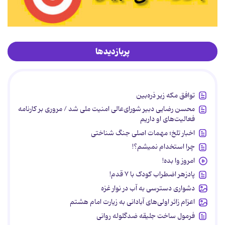
پربازدیدها
توافق مکه زیر ذره‌بین
محسن رضایی دبیر شورای‌عالی امنیت ملی شد / مروری بر کارنامه
فعالیت‌های او داریم
اخبار تلخ؛ مهمات اصلی جنگ شناختی
چرا استخدام نمیشم؟!
امروز وا بده!
پادزهر اضطراب کودک با ۷ قدم!
دشواری دسترسی به آب در نوار غزه
اعزام زائر اولی‌های آبادانی به زیارت امام هشتم
فرمول ساخت جلیقه ضدگلوله روانی