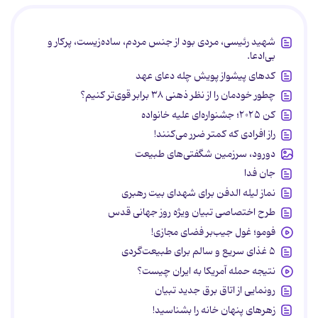
شهید رئیسی، مردی بود از جنس مردم، ساده‌زیست، پرکار و
بی‌ادعا.
کدهای پیشواز پویش چله دعای عهد
چطور خودمان را از نظر ذهنی ۳۸ برابر قوی‌تر کنیم؟
کن ۲۰۲۵؛ جشنواره‌ای علیه خانواده
راز افرادی که کمتر ضرر می‌کنند!
دورود، سرزمین شگفتی‌های طبیعت
جان فدا
نماز لیله الدفن برای شهدای بیت رهبری
طرح اختصاصی تبیان ویژه روز جهانی قدس
فومو؛ غول جیب‌بر فضای مجازی!
۵ غذای سریع و سالم برای طبیعت‌گردی
نتیجه حمله آمریکا به ایران چیست؟
رونمایی از اتاق برق جدید تبیان
زهرهای پنهان خانه را بشناسید!