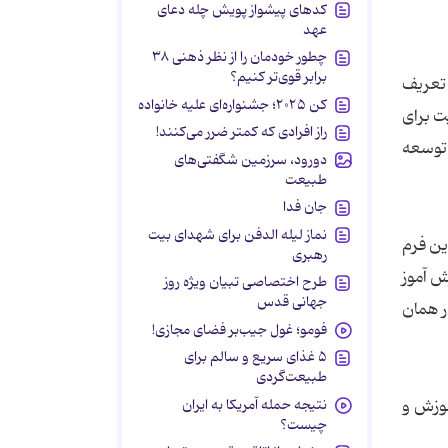
کدهای پیشواز پویش چله دعای
عهد
چطور خودمان را از نظر ذهنی ۳۸
برابر قوی‌تر کنیم؟
 تعریف
کن ۲۰۲۵؛ جشنواره‌ای علیه خانواده
ت برای
راز افرادی که کمتر ضرر می‌کنند!
 توسعه
دورود، سرزمین شگفتی‌های
طبیعت
جان فدا
نماز لیله الدفن برای شهدای بیت
ین فرم
رهبری
ش آموز
طرح اختصاصی تبیان ویژه روز
جهانی قدس
ر همان
فومو؛ غول جیب‌بر فضای مجازی!
۵ غذای سریع و سالم برای
طبیعت‌گردی
موزش و
نتیجه حمله آمریکا به ایران
چیست؟