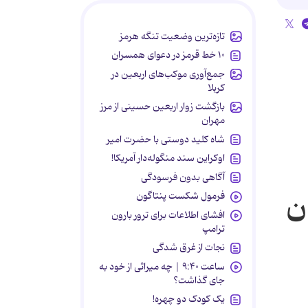
تازه‌ترین وضعیت تنگه هرمز
۱۰ خط قرمز در دعوای همسران
جمع‌آوری موکب‌های اربعین در
کربلا
بازگشت زوار اربعین حسینی از مرز
مهران
شاه کلید دوستی با حضرت امیر
اوکراین سند منگوله‌دار آمریکا!
آگاهی بدون فرسودگی
ن
فرمول شکست پنتاگون
افشای اطلاعات برای ترور بارون
ترامپ
نجات از غرق شدگی
ساعت ۹:۴۰ | چه میراثی از خود به
جای گذاشت؟
یک کودک دو چهره!