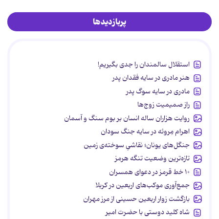
پربازدیدها
استقلال سالمندان را جدی بگیریم!
هنر مادری در سایه‌ فقدان پدر
مادری در سایه سوگ پدر
راز صمیمیت زوج‌ها
روایت هزاران ساله انسان بر بوم سنگ و آسمان
اهرام مِروئه در سایه جنگ سودان
جنگل‌های یونان؛ نقاشیِ سوخته‌ی زمین
تازه‌ترین وضعیت تنگه هرمز
۱۰ خط قرمز در دعوای همسران
جمع‌آوری موکب‌های اربعین در کربلا
بازگشت زوار اربعین حسینی از مرز مهران
شاه کلید دوستی با حضرت امیر