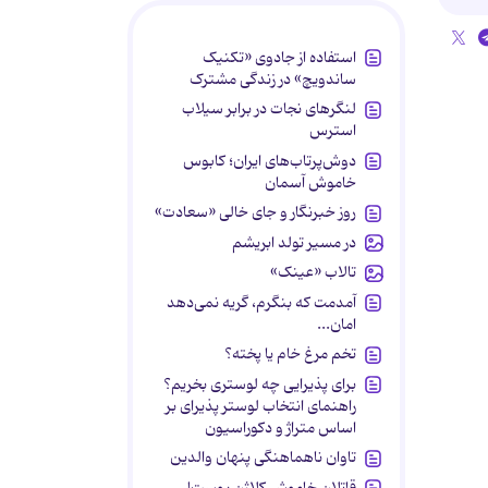
استفاده از جادوی «تکنیک
ساندویچ» در زندگی مشترک
لنگرهای نجات در برابر سیلاب
استرس
دوش‌پرتاب‌های ایران؛ کابوس
خاموش آسمان
روز خبرنگار و جای خالی «سعادت»
در مسیر تولد ابریشم
تالاب «عینک»
آمدمت که بنگرم، گریه نمی‌دهد
امان...
تخم مرغ خام یا پخته؟
برای پذیرایی چه لوستری بخریم؟
راهنمای انتخاب لوستر پذیرای بر
اساس متراژ و دکوراسیون
تاوان ناهماهنگی پنهان والدین
قاتلان خاموش کلاژن پوست!