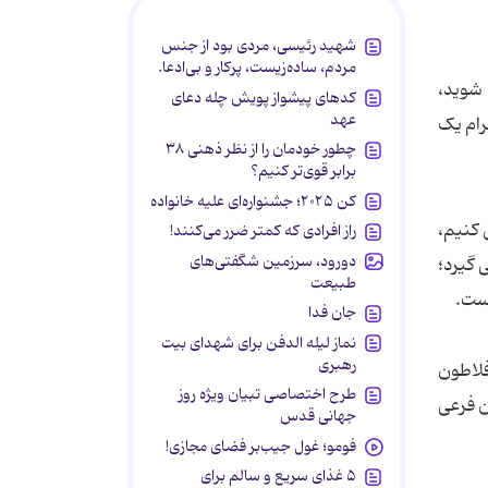
شهید رئیسی، مردی بود از جنس
مردم، ساده‌زیست، پرکار و بی‌ادعا.
 شوید،
کدهای پیشواز پویش چله دعای
عهد
رام یک
چطور خودمان را از نظر ذهنی ۳۸
برابر قوی‌تر کنیم؟
کن ۲۰۲۵؛ جشنواره‌ای علیه خانواده
 کنیم،
راز افرادی که کمتر ضرر می‌کنند!
دورود، سرزمین شگفتی‌های
 گیرد؛
طبیعت
است.
جان فدا
نماز لیله الدفن برای شهدای بیت
رهبری
فلاطون
طرح اختصاصی تبیان ویژه روز
ن فرعی
جهانی قدس
فومو؛ غول جیب‌بر فضای مجازی!
۵ غذای سریع و سالم برای