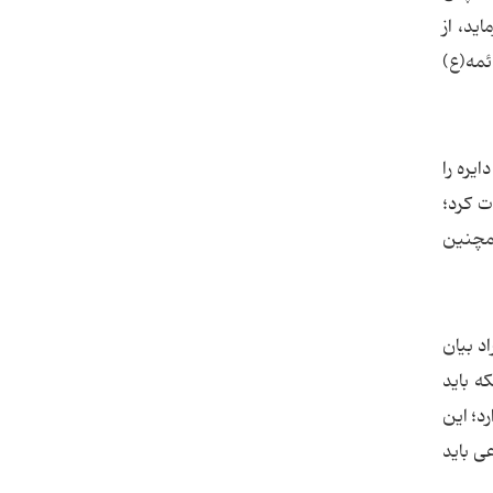
ید، از
ئمه(ع)
یره را
ت کرد؛
همچنین
د بیان
ه باید
د؛ این
ی باید