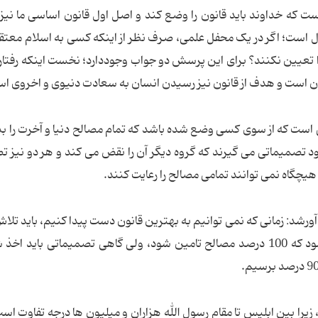
ست که خداوند باید قانون را وضع کند و اصل اول قانون اساسی ما نیز 
ال است؛ اگر در یک محفل علمی، صرف نظر از اینکه کسی به اسلام معت
را تعیین نکنند؟ برای این پرسش دو جواب وجوددارد؛ نخست اینکه رفتار 
ن است و هدف از قانون نیز رسیدن انسان به سعادت دنیوی و اخروی ا
 است که از سوی کسی وضع شده باشد که تمام مصالح دنیا و آخرت را بدا
 تصمیماتی می گیرند که گروه دیگر آن را نقض می کند و هر دو نیز ت
یچگاه نمی توانند تمامی مصالح را رعایت کنند.
د: زمانی که نمی توانیم به بهترین قانون دست پیدا کنیم، باید تلا
که به تلاش حداکثری برسیم؛ باید قوانینی وضع شود که 100 درصد مصالح تامین شود، ولی گاهی تصمیماتی باید
الح جامعه 100 یا صفر نیست، زیرا بین ابلیس تا مقام رسول الله هزاران و میلیون ها درجه تفاو