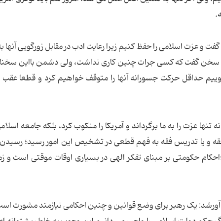
.
ت و عزت اسلامی را حفظ کنیم زیرا رعایت ادب در مقابل زورگویی آنها ب
شدت سخن گفت که کسی جرات چنین کاری نداشت، ولی دشمن بااین سخن
وییم حداقل حرکت جسورانه آنها را متوقف خواهیم کرد و قطعا عقب
نه تنها عزت را به ما برگرداند و آمریکا را منکوب کرد، بلکه جامعه اسلامی
ب فقه و یا تدریس فقه به فهم قطعی در تشخیص این امور رسید؛ رسیدن 
؛احکام حکومتی بر مبنای تفکر الهی در بسیاری اوقات موقتی است و زم
رشد: یک رهبر برای وضع قوانین و چنین احکامی نیازمند مشورت است