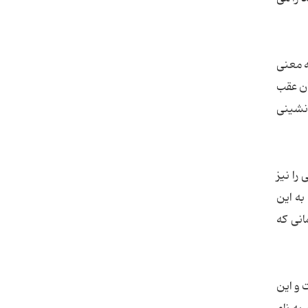
ه معنی
ان عقب
 نشینی
 را نیز
به این
انی که
 و این