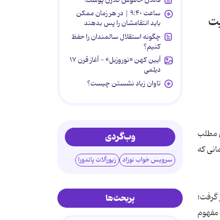
ساعت ۹:۴۰ | در هر زمان ممکن
یت
باید انتقامشان را پس بدهند
چگونه استقلال سالمندان را حفظ
کنیم؟
آیین کهن «نوروزبل» - آغاز قرن ۱۷
دیلمی
تاوان زیاد نشستن چیست؟
ن مطلب
وب‌گردی
انی که
سرویس خواب نوزاد
زیورآلات پاندورا
 گرفت؛
پربحث‌ها
مفهوم