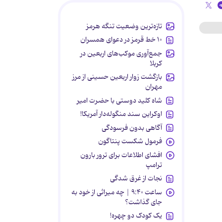
تازه‌ترین وضعیت تنگه هرمز
۱۰ خط قرمز در دعوای همسران
جمع‌آوری موکب‌های اربعین در
کربلا
بازگشت زوار اربعین حسینی از مرز
مهران
شاه کلید دوستی با حضرت امیر
اوکراین سند منگوله‌دار آمریکا!
آگاهی بدون فرسودگی
فرمول شکست پنتاگون
افشای اطلاعات برای ترور بارون
ترامپ
نجات از غرق شدگی
ساعت ۹:۴۰ | چه میراثی از خود به
جای گذاشت؟
یک کودک دو چهره!