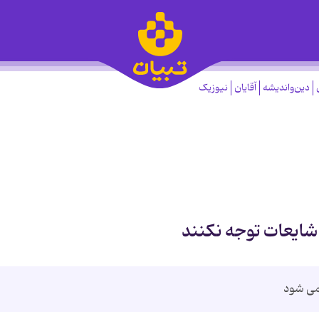
دین‌واندیشه
آقایان
نیوزیک
 شایعات توجه نکنند
 می شود