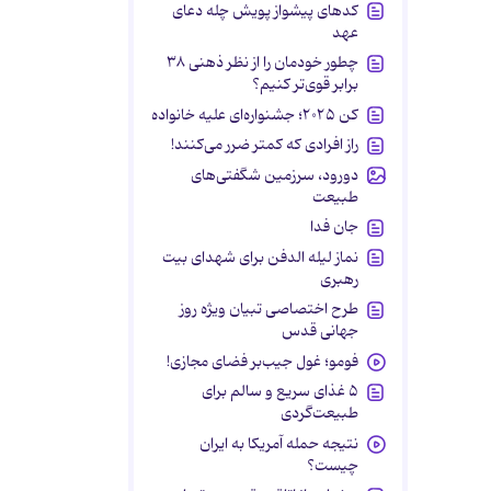
کدهای پیشواز پویش چله دعای
عهد
چطور خودمان را از نظر ذهنی ۳۸
برابر قوی‌تر کنیم؟
کن ۲۰۲۵؛ جشنواره‌ای علیه خانواده
راز افرادی که کمتر ضرر می‌کنند!
دورود، سرزمین شگفتی‌های
طبیعت
جان فدا
نماز لیله الدفن برای شهدای بیت
رهبری
طرح اختصاصی تبیان ویژه روز
جهانی قدس
فومو؛ غول جیب‌بر فضای مجازی!
۵ غذای سریع و سالم برای
طبیعت‌گردی
نتیجه حمله آمریکا به ایران
چیست؟