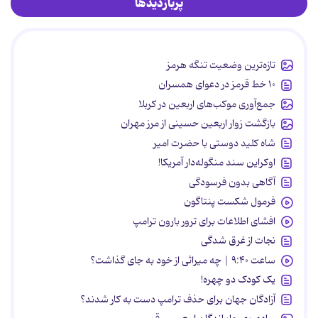
پربازدیدها
تازه‌ترین وضعیت تنگه هرمز
۱۰ خط قرمز در دعوای همسران
جمع‌آوری موکب‌های اربعین در کربلا
بازگشت زوار اربعین حسینی از مرز مهران
شاه کلید دوستی با حضرت امیر
اوکراین سند منگوله‌دار آمریکا!
آگاهی بدون فرسودگی
فرمول شکست پنتاگون
افشای اطلاعات برای ترور بارون ترامپ
نجات از غرق شدگی
ساعت ۹:۴۰ | چه میراثی از خود به جای گذاشت؟
یک کودک دو چهره!
آزادگان جهان برای حذف ترامپ دست به کار شدند؟