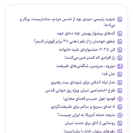
شهید رئیسی، مردی بود از جنس مردم، ساده‌زیست، پرکار و
بی‌ادعا.
کدهای پیشواز پویش چله دعای عهد
چطور خودمان را از نظر ذهنی ۳۸ برابر قوی‌تر کنیم؟
کن ۲۰۲۵؛ جشنواره‌ای علیه خانواده
راز افرادی که کمتر ضرر می‌کنند!
دورود، سرزمین شگفتی‌های طبیعت
جان فدا
نماز لیله الدفن برای شهدای بیت رهبری
طرح اختصاصی تبیان ویژه روز جهانی قدس
فومو؛ غول جیب‌بر فضای مجازی!
۵ غذای سریع و سالم برای طبیعت‌گردی
نتیجه حمله آمریکا به ایران چیست؟
رونمایی از اتاق برق جدید تبیان
زهرهای پنهان خانه را بشناسید!