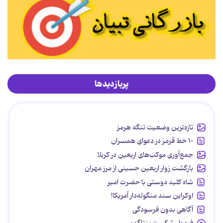
پربازدیدها
تازه‌ترین وضعیت تنگه هرمز
۱۰ خط قرمز در دعوای همسران
جمع‌آوری موکب‌های اربعین در کربلا
بازگشت زوار اربعین حسینی از مرز مهران
شاه کلید دوستی با حضرت امیر
اوکراین سند منگوله‌دار آمریکا!
آگاهی بدون فرسودگی
فرمول شکست پنتاگون