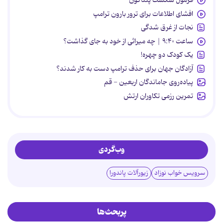
افشای اطلاعات برای ترور بارون ترامپ
نجات از غرق شدگی
ساعت ۹:۴۰ | چه میراثی از خود به جای گذاشت؟
یک کودک دو چهره!
آزادگان جهان برای حذف ترامپ دست به کار شدند؟
پیاده‌روی جاماندگان اربعین - قم
تمرین رزمی تکاوران ارتش
وب‌گردی
سرویس خواب نوزاد
زیورآلات پاندورا
پربحث‌ها