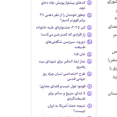
شورای
کدهای پیشواز پویش چله دعای
عهد
چطور خودمان را از نظر ذهنی ۳۸
ه
برابر قوی‌تر کنیم؟
عضای
کن ۲۰۲۵؛ جشنواره‌ای علیه خانواده
راز افرادی که کمتر ضرر می‌کنند!
م
دورود، سرزمین شگفتی‌های
طبیعت
وص
جان فدا
ر را
نماز لیله الدفن برای شهدای بیت
رهبری
دوق با
طرح اختصاصی تبیان ویژه روز
رد
جهانی قدس
فومو؛ غول جیب‌بر فضای مجازی!
ستان
۵ غذای سریع و سالم برای
طبیعت‌گردی
نتیجه حمله آمریکا به ایران
چیست؟