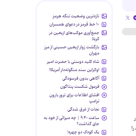
تازه‌ترین وضعیت تنگه هرمز
۱۰ خط قرمز در دعوای همسران
جمع‌آوری موکب‌های اربعین در
کربلا
بازگشت زوار اربعین حسینی از مرز
مهران
شاه کلید دوستی با حضرت امیر
اوکراین سند منگوله‌دار آمریکا!
آگاهی بدون فرسودگی
فرمول شکست پنتاگون
افشای اطلاعات برای ترور بارون
ترامپ
نجات از غرق شدگی
ساعت ۹:۴۰ | چه میراثی از خود به
ر
جای گذاشت؟
را
یک کودک دو چهره!