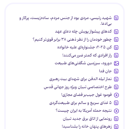
شهید رئیسی، مردی بود از جنس مردم، ساده‌زیست، پرکار و
بی‌ادعا.
کدهای پیشواز پویش چله دعای عهد
چطور خودمان را از نظر ذهنی ۳۸ برابر قوی‌تر کنیم؟
کن ۲۰۲۵؛ جشنواره‌ای علیه خانواده
راز افرادی که کمتر ضرر می‌کنند!
دورود، سرزمین شگفتی‌های طبیعت
جان فدا
نماز لیله الدفن برای شهدای بیت رهبری
طرح اختصاصی تبیان ویژه روز جهانی قدس
فومو؛ غول جیب‌بر فضای مجازی!
۵ غذای سریع و سالم برای طبیعت‌گردی
نتیجه حمله آمریکا به ایران چیست؟
رونمایی از اتاق برق جدید تبیان
زهرهای پنهان خانه را بشناسید!