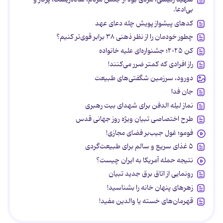
بی‌ادعا.
کدهای پیشواز پویش چله دعای عهد
چطور خودمان را از نظر ذهنی ۳۸ برابر قوی‌تر کنیم؟
کن ۲۰۲۵؛ جشنواره‌ای علیه خانواده
راز افرادی که کمتر ضرر می‌کنند!
دورود، سرزمین شگفتی‌های طبیعت
جان فدا
نماز لیله الدفن برای شهدای بیت رهبری
طرح اختصاصی تبیان ویژه روز جهانی قدس
فومو؛ غول جیب‌بر فضای مجازی!
۵ غذای سریع و سالم برای طبیعت‌گردی
نتیجه حمله آمریکا به ایران چیست؟
رونمایی از اتاق برق جدید تبیان
زهرهای پنهان خانه را بشناسید!
قهرمان‌های خسته یا والدین مفید!