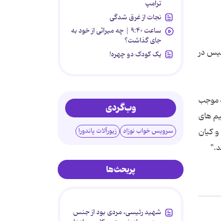
ترامپ
نجات از غرق شدگی
ساعت ۹:۴۰ | چه میراثی از خود به
جای گذاشت؟
لیس در
یک کودک دو چهره!
ه موجب
وب‌گردی
یم های
و کیان
سرویس خواب نوزاد
زیورآلات پاندورا
د."
پربحث‌ها
شهید رئیسی، مردی بود از جنس