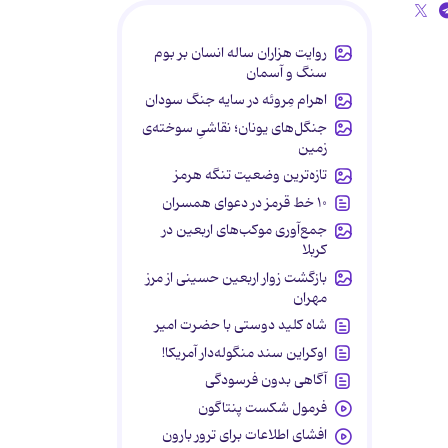
روایت هزاران ساله انسان بر بوم
سنگ و آسمان
اهرام مِروئه در سایه جنگ سودان
جنگل‌های یونان؛ نقاشیِ سوخته‌ی
زمین
تازه‌ترین وضعیت تنگه هرمز
۱۰ خط قرمز در دعوای همسران
جمع‌آوری موکب‌های اربعین در
کربلا
بازگشت زوار اربعین حسینی از مرز
مهران
شاه کلید دوستی با حضرت امیر
اوکراین سند منگوله‌دار آمریکا!
آگاهی بدون فرسودگی
فرمول شکست پنتاگون
افشای اطلاعات برای ترور بارون