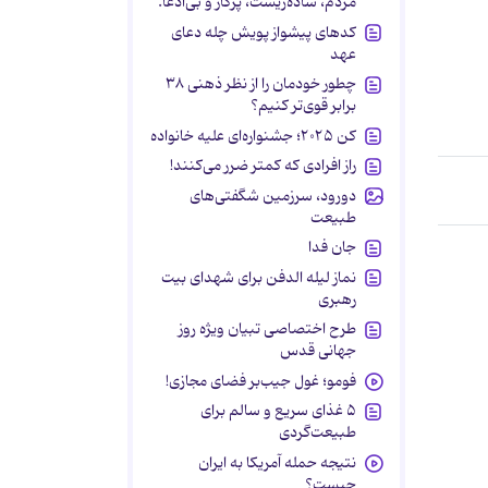
مردم، ساده‌زیست، پرکار و بی‌ادعا.
کدهای پیشواز پویش چله دعای
عهد
چطور خودمان را از نظر ذهنی ۳۸
برابر قوی‌تر کنیم؟
کن ۲۰۲۵؛ جشنواره‌ای علیه خانواده
راز افرادی که کمتر ضرر می‌کنند!
دورود، سرزمین شگفتی‌های
طبیعت
جان فدا
نماز لیله الدفن برای شهدای بیت
رهبری
طرح اختصاصی تبیان ویژه روز
جهانی قدس
فومو؛ غول جیب‌بر فضای مجازی!
۵ غذای سریع و سالم برای
طبیعت‌گردی
نتیجه حمله آمریکا به ایران
چیست؟