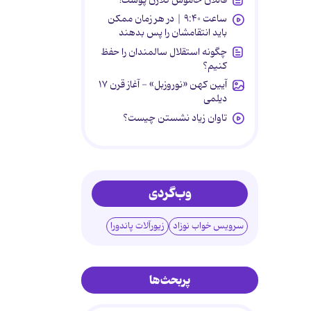
ساعت ۹:۴۰ | در هر زمان ممکن
باید انتقامشان را پس بدهند
چگونه استقلال سالمندان را حفظ
کنیم؟
آیین کهن «نوروزبل» - آغاز قرن ۱۷
دیلمی
تاوان زیاد نشستن چیست؟
وب‌گردی
سرویس خواب نوزاد
زیورآلات پاندورا
پربحث‌ها