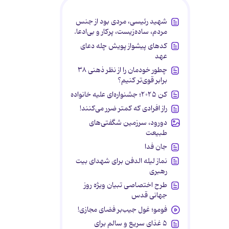
شهید رئیسی، مردی بود از جنس
مردم، ساده‌زیست، پرکار و بی‌ادعا.
کدهای پیشواز پویش چله دعای
عهد
چطور خودمان را از نظر ذهنی ۳۸
برابر قوی‌تر کنیم؟
کن ۲۰۲۵؛ جشنواره‌ای علیه خانواده
راز افرادی که کمتر ضرر می‌کنند!
دورود، سرزمین شگفتی‌های
طبیعت
جان فدا
نماز لیله الدفن برای شهدای بیت
رهبری
طرح اختصاصی تبیان ویژه روز
جهانی قدس
فومو؛ غول جیب‌بر فضای مجازی!
۵ غذای سریع و سالم برای