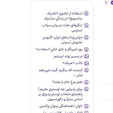
استفاده از جادوی «تکنیک
ساندویچ» در زندگی مشترک
لنگرهای نجات در برابر سیلاب
استرس
دوش‌پرتاب‌های ایران؛ کابوس
خاموش آسمان
روز خبرنگار و جای خالی «سعادت»
در مسیر تولد ابریشم
تالاب «عینک»
آمدمت که بنگرم، گریه نمی‌دهد
امان...
تخم مرغ خام یا پخته؟
برای پذیرایی چه لوستری بخریم؟
راهنمای انتخاب لوستر پذیرای بر
اساس متراژ و دکوراسیون
تاوان ناهماهنگی پنهان والدین
قاتلان خاموش کلاژن پوست!