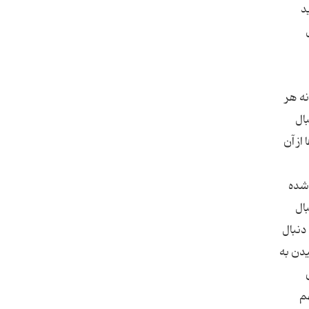
ید
نه هر
بال
از آن
 شده
ال
دنبال
یدن به
م