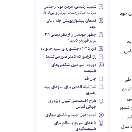
شهید رئیسی، مردی بود از جنس
مردم، ساده‌زیست، پرکار و بی‌ادعا.
ی خود
کدهای پیشواز پویش چله دعای
عهد
چطور خودمان را از نظر ذهنی ۳۸
برابر قوی‌تر کنیم؟
یم
کن ۲۰۲۵؛ جشنواره‌ای علیه خانواده
اساس
راز افرادی که کمتر ضرر می‌کنند!
دورود، سرزمین شگفتی‌های
طبیعت
جان فدا
 طی
نماز لیله الدفن برای شهدای بیت
‌ترین
رهبری
یی
طرح اختصاصی تبیان ویژه روز
جهانی قدس
ر کشور
فومو؛ غول جیب‌بر فضای مجازی!
ید
۵ غذای سریع و سالم برای
ت سال
طبیعت‌گردی