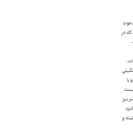
 دعوت
دند که در
، شکست سنگینی
ف، و با
نیست
هنر نیز
مزد
شته و