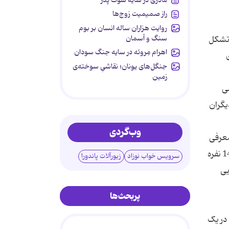
راز صمیمیت زوج‌ها
روایت هزاران ساله انسان بر بوم
سنگ و آسمان
سوی جمنا برای این تشکل
اهرام مِروئه در سایه جنگ سودان
جنگل‌های یونان؛ نقاشیِ سوخته‌ی
زمین
ضی
از دیگران
وب‌گردی
‌گروهی معرفی
شوند. مرضیه وحید دستجردی سخنگوی جمنا هم اطلاع داد که تشکل مبتوعش وارد مذاکره با کاندیداها شده. اما فهرستی 14 نفره
سرویس خواب نوزاد
زیورآلات پاندورا
یی
پربحث‌ها
بان در یک