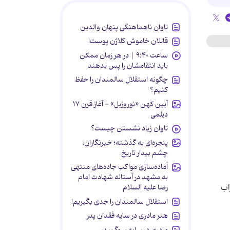
تاوان ناهماهنگی پنهان والدین
قاتلان خاموش کلاژن پوست!
ساعت ۹:۴۰ | در هر زمان ممکن
باید انتقامشان را پس بدهند
چگونه استقلال سالمندان را حفظ
کنیم؟
آیین کهن «نوروزبل» - آغاز قرن ۱۷
دیلمی
تاوان زیاد نشستن چیست؟
پنجره‌ای به گذشته؛ خبرنگاران،
چشم بیدار تاریخ
آماده‌سازی مواکب جاده‌های منتهی
به مشهد در آستانه شهادت امام
زاب
رضا علیه السلام
استقلال سالمندان را جدی بگیریم!
هنر مادری در سایه‌ فقدان پدر
مادری در سایه سوگ پدر