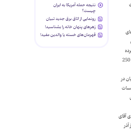
ی
نتیجه حمله آمریکا به ایران
چیست؟
رونمایی از اتاق برق جدید تبیان
زهرهای پنهان خانه را بشناسید!
ای
قهرمان‌های خسته یا والدین مفید!
رده
بود. به گفته او: «درصورتی‌که رئیس‌جمهور شوم، مبلغ یارانه ١١٣هزارو ٥٠٠ تومان برای هر نفر و در مراحل بعد 200 هزار تومان و 250
ان در
لسات
 آقای
آذر