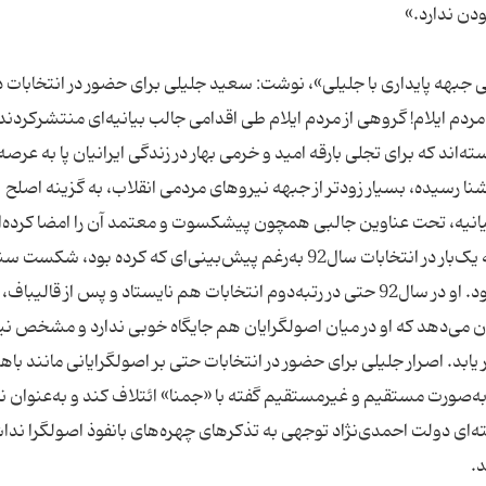
ظی جبهه پایداری با جلیلی»، نوشت: سعید جلیلی برای حضور در انتخابات
نه ازسوی اصولگرایان، بلکه از سوی 142نفر از مردم ایلام! گروهی از مردم ایلام طی اقدامی جالب بیانیه‌ای منتشرکر
ته‌اند که برای تجلی بارقه امید و خرمی بهار در زندگی ایرانیان پا به عرصه
شنا رسیده، بسیار زودتر از جبهه نیروهای مردمی انقلاب، به گزینه اصلح
حمید نظری در ادامه این گزارش می نویسد: جلیلی که یک‌بار در انتخابات سال92 به‌رغم پیش‌بینی‌ای که کرده بود
از روحانی خورد، بار دیگر قصد دارد در انتخابات نامزدشود. او در سال92 حتی در رتبه‌دوم انتخابات هم نایستاد و پس از قالیبا
نشان می‌دهد که او در میان اصولگرایان هم جایگاه خوبی ندارد و مشخص 
دارد تا در انتخابات سال96 هم حضور یابد. اصرار جلیلی برای حضور در انتخابات حتی بر اصولگرایانی مانند با
ه‌صورت مستقیم و غیرمستقیم گفته با «جمنا» ائتلاف کند و به‌عنوان نا
ه‌ای دولت احمدی‌نژاد توجهی به تذکرهای چهره‌های بانفوذ اصولگرا ندا