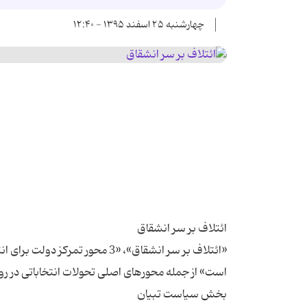
چهارشنبه ۲۵ اسفند ۱۳۹۵ - ۱۲:۴۰
«ائتلاف بر سر انشقاق»، «3 محور 