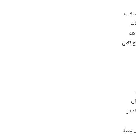
ت»، به
ات
دهد
خ کامی
اران
د در
ل ستاد