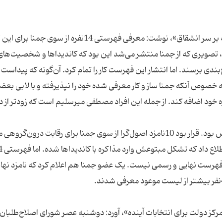
روزنامه «همدلی» در گزارشی با انتخاب عنوان «ائتلاف بر سر انشقاق»، نوشت: معرفی فهرستی 14نفره از 
 تصویری که از جمنا منتشر می‌شد این بود که کاندیداها و شخصیت‌های
بندی برسند. اما انتشار این فهرست کار را تمام کرد. آن‌گونه که پیداست
ه خصوص آنکه جمنا ساز و کار معرفی شده خود را نپذیرفته و با لابی بع
ا و چهره‌ها مجبور شده 4نفر را به لیست 10 نفره خود اضافه کند. از جمله این افراد مصطفی میرسلیم است که زودتر 
در ادامه این گزارش می خوانیم: همه اخبار ضد و نقیض بود. قرار بود 10نامزد اصول‌گرا از سوی جمنا برای رقابت درون
فهرست نهایی و رسمی نیست. یک عضو جمنا هم اعلام کرد که نامزد نها
ادل» در یادداشتی با درج عنوان «3 محور تمرکز دولت برای انتخابات آینده»، آورد: دوشنبه عصر شورای اصلاح‌طل