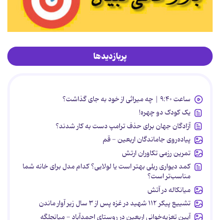
پربازدیدها
ساعت ۹:۴۰ | چه میراثی از خود به جای گذاشت؟
یک کودک دو چهره!
آزادگان جهان برای حذف ترامپ دست به کار شدند؟
پیاده‌روی جاماندگان اربعین - قم
تمرین رزمی تکاوران ارتش
کمد دیواری ریلی بهتر است یا لولایی؟ کدام مدل برای خانه شما
مناسب‌تر است؟
میانکاله در آتش
تشییع پیکر ۱۱۲ شهید در غزه پس از ۳ سال زیر آوار ماندن
آیین تعزیه‌خوانی اربعین در روستای احمدآباد - میانجلگه