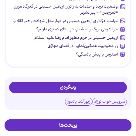
وضعیت تردد و خدمات به زائران اربعین حسینی در گذرگاه مرزی
«تمرچین» - پیرانشهر
مراسم عزاداری اربعینِ حسینی در جوار محل شهادت رهبر انقلاب
چرا هرچی بزرگ‌تر میشیم، دوستای کمتری داریم؟
اربعین حسینی در حرم مطهر امام رضا علیه السلام
راز محبوبیت غمگین‌نمایی در فضای مجازی
استرس یا پیش یائسگی؟
وب‌گردی
سرویس خواب نوزاد
زیورآلات پاندورا
پربحث‌ها