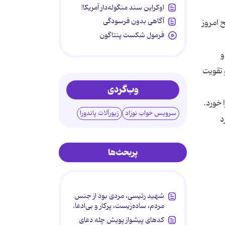
اوکراین سند منگوله‌دار آمریکا!
آگاهی بدون فرسودگی
 امروز
فرمول شکست پنتاگون
و
 تقویت
وب‌گردی
 خورد.
سرویس خواب نوزاد
زیورآلات پاندورا
د
پربحث‌ها
شهید رئیسی، مردی بود از جنس
مردم، ساده‌زیست، پرکار و بی‌ادعا.
کدهای پیشواز پویش چله دعای