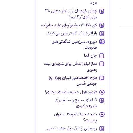
عهد
چطور خودمان را از نظر ذهنی ۳۸
برابر قوی‌تر کنیم؟
کن ۲۰۲۵؛ جشنواره‌ای علیه خانواده
راز افرادی که کمتر ضرر می‌کنند!
دورود، سرزمین شگفتی‌های
طبیعت
جان فدا
نماز لیله الدفن برای شهدای بیت
رهبری
طرح اختصاصی تبیان ویژه روز
جهانی قدس
فومو؛ غول جیب‌بر فضای مجازی!
۵ غذای سریع و سالم برای
طبیعت‌گردی
نتیجه حمله آمریکا به ایران
چیست؟
رونمایی از اتاق برق جدید تبیان