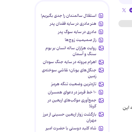
استقلال سالمندان را جدی بگیریم!
هنر مادری در سایه‌ فقدان پدر
مادری در سایه سوگ پدر
راز صمیمیت زوج‌ها
روایت هزاران ساله انسان بر بوم
سنگ و آسمان
اهرام مِروئه در سایه جنگ سودان
جنگل‌های یونان؛ نقاشیِ سوخته‌ی
زمین
تازه‌ترین وضعیت تنگه هرمز
۱۰ خط قرمز در دعوای همسران
جمع‌آوری موکب‌های اربعین در
کربلا
 این
بازگشت زوار اربعین حسینی از مرز
مهران
شاه کلید دوستی با حضرت امیر