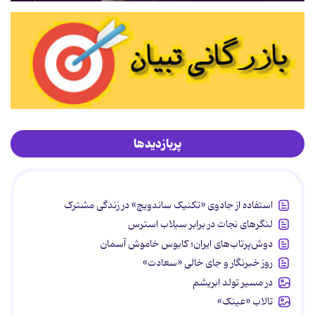
پربازدیدها
استفاده از جادوی «تکنیک ساندویچ» در زندگی مشترک
لنگرهای نجات در برابر سیلاب استرس
دوش‌پرتاب‌های ایران؛ کابوس خاموش آسمان
روز خبرنگار و جای خالی «سعادت»
در مسیر تولد ابریشم
تالاب «عینک»