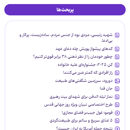
پربحث‌ها
شهید رئیسی، مردی بود از جنس مردم، ساده‌زیست، پرکار و
بی‌ادعا.
کدهای پیشواز پویش چله دعای عهد
چطور خودمان را از نظر ذهنی ۳۸ برابر قوی‌تر کنیم؟
کن ۲۰۲۵؛ جشنواره‌ای علیه خانواده
راز افرادی که کمتر ضرر می‌کنند!
دورود، سرزمین شگفتی‌های طبیعت
جان فدا
نماز لیله الدفن برای شهدای بیت رهبری
طرح اختصاصی تبیان ویژه روز جهانی قدس
فومو؛ غول جیب‌بر فضای مجازی!
۵ غذای سریع و سالم برای طبیعت‌گردی
نتیجه حمله آمریکا به ایران چیست؟