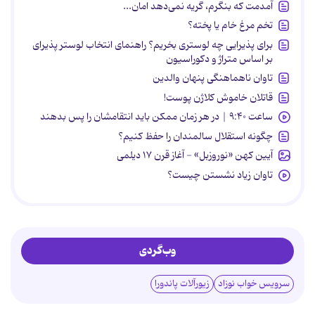
آمدمت که بنگرم، گریه نمی‌دهد امان...
تخم مرغ خام یا پخته؟
برای پذیرایی چه لوستری بخریم؟ راهنمای انتخاب لوستر پذیرای
بر اساس متراژ و دکوراسیون
تاوان ناهماهنگی پنهان والدین
قاتلان خاموش کلاژن پوست!
ساعت ۹:۴۰ | در هر زمان ممکن باید انتقامشان را پس بدهند
چگونه استقلال سالمندان را حفظ کنیم؟
آیین کهن «نوروزبل» - آغاز قرن ۱۷ دیلمی
تاوان زیاد نشستن چیست؟
وب‌گردی
سرویس خواب نوزاد
زیورآلات پاندورا